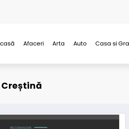
casă
Afaceri
Arta
Auto
Casa si Gr
 Creștină
RECOMANDARI