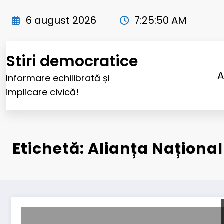
Sari
la
6 august 2026
7:25:51 AM
conținut
Stiri democratice
A
Informare echilibrată și
implicare civică!
Etichetă: Alianța Național