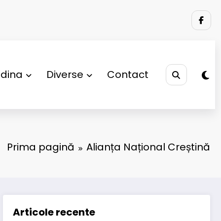
adina
Diverse
Contact
Prima pagină
Alianța Național Creștină
Articole recente