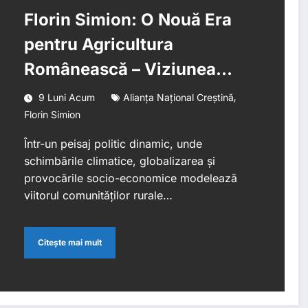
Florin Simion: O Nouă Era
pentru Agricultura
Românească – Viziunea
Alianței Național Creștine
,
9 Luni Acum
Alianța Național Creștină
Florin Simion
Într-un peisaj politic dinamic, unde
schimbările climatice, globalizarea și
provocările socio-economice modelează
viitorul comunităților rurale…
Citește mai mult