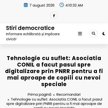
Sari
7 august 2026
4:10:33 AM
la
conținut
Stiri democratice
Informare echilibrată și implicare
civică!
Tehnologie cu suflet: Asociatia
CONIL a facut pasul spre
digitalizare prin PNRR pentru a fi
mai aproape de copiii cu nevoi
speciale
Prima pagină
Recomandari
Tehnologie cu suflet: Asociatia CONIL a facut pasul
spre digitalizare prin PNRR pentru a fi mai aproape de
copiii cu nevoi speciale