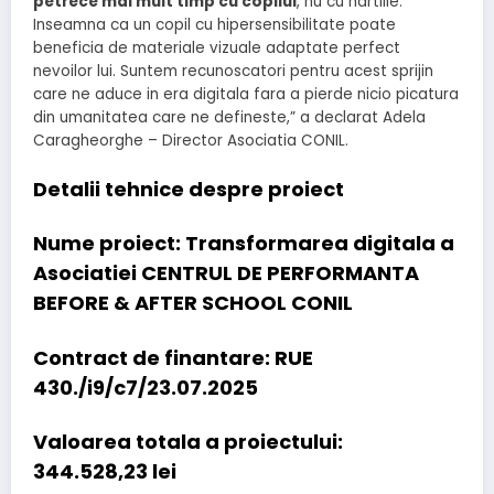
petrece mai mult timp cu copilul
, nu cu hartiile.
Inseamna ca un copil cu hipersensibilitate poate
beneficia de materiale vizuale adaptate perfect
nevoilor lui. Suntem recunoscatori pentru acest sprijin
care ne aduce in era digitala fara a pierde nicio picatura
din umanitatea care ne defineste,” a declarat Adela
Caragheorghe – Director Asociatia CONIL.
Detalii tehnice despre proiect
Nume proiect:
Transformarea digitala a
Asociatiei CENTRUL DE PERFORMANTA
BEFORE & AFTER SCHOOL CONIL
Contract de finantare:
RUE
430./i9/c7/23.07.2025
Valoarea totala a proiectului:
344.528,23 lei