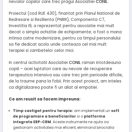
nevoilor copiilor care trec pragul Asociatiei
CONIL
.
Proiectul (cod RUE 430), finantat prin Planul National de
Redresare si Rezilienta (PNRR), Componenta C7,
Investitia I9, a reprezentat pentru asociatie mai mult
decat o simpla achizitie de echipamente; a fost o mana
intinsa catre modernizare, pentru ca timpul personalului
sa fie dedicat acolo unde conteaza cel mai mult:
terapiei si zambetelor celor mici.
In centrul activitatii Asociatiei
CONIL
raman intotdeauna
copiii – acei luptatori care au nevoie de recuperare
terapeutica intensiva sau care trec prin perioade dificile,
de la traume pana la fobii. Prin acest proiect, am inteles
ca digitalizarea poate fi un aliat al empatiei.
Ce am reusit sa facem impreuna:
Timp castigat pentru terapie:
am implementat un
soft
de programare a beneficiarilor
si o
platforma
integrata ERP-CRM
. Aceste instrumente ne ajuta sa
gestionam activitatea mai eficient, eliminand birocratia