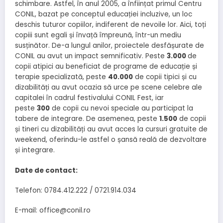
schimbare. Astfel, în anul 2005, a înființat primul Centru
CONIL, bazat pe conceptul educației incluzive, un loc
deschis tuturor copiilor, indiferent de nevoile lor. Aici, toți
copiii sunt egali și învață împreună, într-un mediu
susținător. De-a lungul anilor, proiectele desfășurate de
CONIL au avut un impact semnificativ. Peste
3.000
de
copii atipici au beneficiat de programe de educație și
terapie specializată, peste
40.000
de copii tipici și cu
dizabilități au avut ocazia să urce pe scene celebre ale
capitalei în cadrul festivalului CONIL Fest, iar
peste
300
de copii cu nevoi speciale au participat la
tabere de integrare. De asemenea, peste
1.500
de copii
și tineri cu dizabilități au avut acces la cursuri gratuite de
weekend, oferindu-le astfel o șansă reală de dezvoltare
și integrare.
Date de contact:
Telefon: 0784.412.222 / 0721.914.034
E-mail:
office@conil.ro