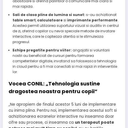
obositoare si oferind parintilor o comunicare mai clara si
mai rapida.
Sali de clasa pline de lumina si sunet:
s-au achizitionat
table smart
,
calculatoare
si
imprimante performante
.
Acestea permit utilizarea suportului vizual si auditiv in centrul
de zi, oferind copiilor cu nevoi speciale metode de invatare
interactive, care le capteaza atentia si le stimuleaza
progresul.
Echipe pregatite pentru viitor:
angajatii si voluntarii
nostri au beneficiat de cursuri pentru formarea
competentelor digitale, invatand sa foloseasca tehnologia
in cloud pentru a fi mai conectati si mai rapizi in interventiile
lor.
Vocea CONIL: „Tehnologia sustine
dragostea noastra pentru copii”
„Ne apropiem de finalul acestor 5 luni de implementare
cu inima plina. Pentru noi, implementarea acestui soft si
achizitionarea ecranelor interactive nu inseamna doar
cifre sau procese, ci inseamna ca
un terapeut poate