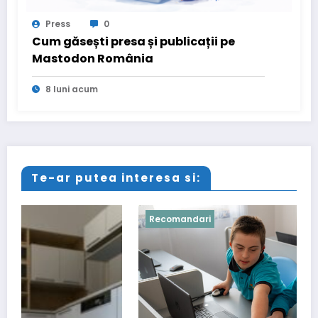
Press
0
Cum găsești presa și publicații pe
Mastodon România
8 luni acum
Te-ar putea interesa si:
Recomandari