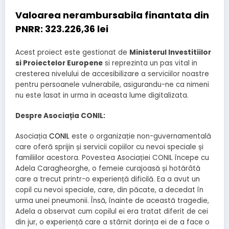
Valoarea nerambursabila finantata din
PNRR:
323.226,36 lei
Acest proiect este gestionat de
Ministerul Investitiilor
si Proiectelor Europene
si reprezinta un pas vital in
cresterea nivelului de accesibilizare a serviciilor noastre
pentru persoanele vulnerabile, asigurandu-ne ca nimeni
nu este lasat in urma in aceasta lume digitalizata.
Despre Asociația CONIL:
Asociația
CONIL
este o organizație non-guvernamentală
care oferă sprijin și servicii copiilor cu nevoi speciale și
familiilor acestora. Povestea Asociației CONIL începe cu
Adela Caragheorghe, o femeie curajoasă și hotărâtă
care a trecut printr-o experiență dificilă. Ea a avut un
copil cu nevoi speciale, care, din păcate, a decedat în
urma unei pneumonii. Însă, înainte de această tragedie,
Adela a observat cum copilul ei era tratat diferit de cei
din jur, o experiență care a stârnit dorința ei de a face o