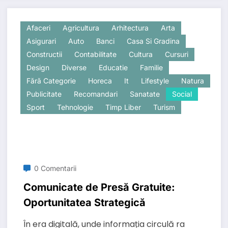
Afaceri
Agricultura
Arhitectura
Arta
Asigurari
Auto
Banci
Casa Si Gradina
Constructii
Contabilitate
Cultura
Cursuri
Design
Diverse
Educatie
Familie
Fără Categorie
Horeca
It
Lifestyle
Natura
Publicitate
Recomandari
Sanatate
Social
Sport
Tehnologie
Timp Liber
Turism
0 Comentarii
Comunicate de Presă Gratuite:
Oportunitatea Strategică
În era digitală, unde informația circulă ra