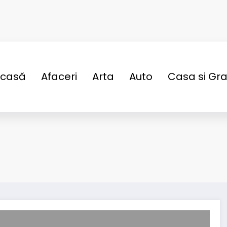
casă
Afaceri
Arta
Auto
Casa si Gr