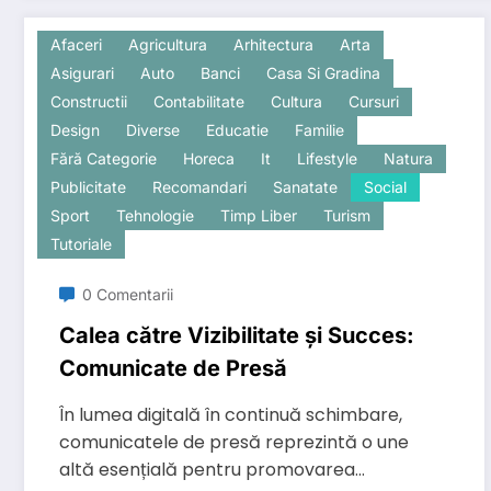
Afaceri
Agricultura
Arhitectura
Arta
Asigurari
Auto
Banci
Casa Si Gradina
Constructii
Contabilitate
Cultura
Cursuri
Design
Diverse
Educatie
Familie
Fără Categorie
Horeca
It
Lifestyle
Natura
Publicitate
Recomandari
Sanatate
Social
Sport
Tehnologie
Timp Liber
Turism
Tutoriale
0 Comentarii
Calea către Vizibilitate și Succes:
Comunicate de Presă
În lumea digitală în continuă schimbare,
comunicatele de presă reprezintă o une
altă esențială pentru promovarea…