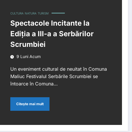
CULTURA
NATURA
TURISM
Spectacole Incitante la
Ediția a III-a a Serbărilor
Scrumbiei
9 Luni Acum
Un eveniment cultural de neuitat în Comuna
Maliuc Festivalul Serbările Scrumbiei se
întoarce în Comuna…
Citește mai mult