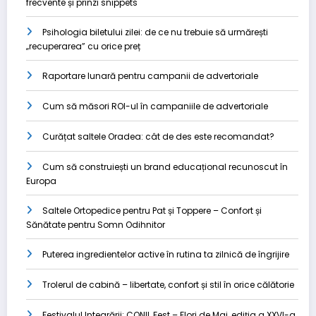
frecvente și prinzi snippets
Psihologia biletului zilei: de ce nu trebuie să urmărești
„recuperarea” cu orice preț
Raportare lunară pentru campanii de advertoriale
Cum să măsori ROI-ul în campaniile de advertoriale
Curățat saltele Oradea: cât de des este recomandat?
Cum să construiești un brand educațional recunoscut în
Europa
Saltele Ortopedice pentru Pat și Toppere – Confort și
Sănătate pentru Somn Odihnitor
Puterea ingredientelor active în rutina ta zilnică de îngrijire
Trolerul de cabină – libertate, confort și stil în orice călătorie
Festivalul Integrării: CONIL Fest – Flori de Mai, ediția a XXVI-a