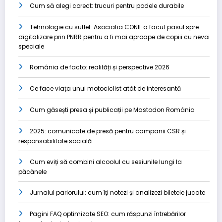
Cum să alegi corect: trucuri pentru podele durabile
Tehnologie cu suflet: Asociatia CONIL a facut pasul spre
digitalizare prin PNRR pentru a fi mai aproape de copiii cu nevoi
speciale
România de facto: realități și perspective 2026
Ce face viața unui motociclist atât de interesantă
Cum găsești presa și publicații pe Mastodon România
2025: comunicate de presă pentru campanii CSR și
responsabilitate socială
Cum eviți să combini alcoolul cu sesiunile lungi la
păcănele
Jurnalul pariorului: cum îți notezi și analizezi biletele jucate
Pagini FAQ optimizate SEO: cum răspunzi întrebărilor