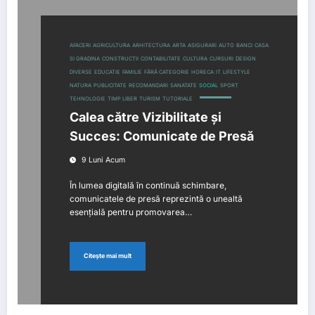
AFACERI
AGRICULTURA
ARHITECTURA
ARTA
ASIGURARI
AUTO
BANCI
CASA
SI GRADINA
CONSTRUCTII
CONTABILITATE
CULTURA
CURSURI
DESIGN
DIVERSE
EDUCATIE
FAMILIE
FĂRĂ CATEGORIE
HORECA
IT
LIFESTYLE
NATURA
PUBLICITATE
RECOMANDARI
SANATATE
SOCIAL
SPORT
TEHNOLOGIE
TIMP LIBER
TURISM
TUTORIALE
Calea către Vizibilitate și
Succes: Comunicate de Presă
9 Luni Acum
În lumea digitală în continuă schimbare,
comunicatele de presă reprezintă o unealtă
esențială pentru promovarea…
Citește mai mult