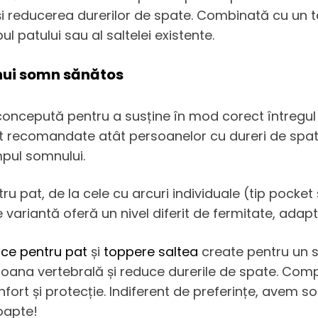
și reducerea durerilor de spate. Combinată cu un t
l patului sau al saltelei existente.
unui somn sănătos
concepută pentru a susține în mod corect întregul 
nt recomandate atât persoanelor cu dureri de spate
mpul somnului.
ntru pat, de la cele cu arcuri individuale (tip pocke
ariantă oferă un nivel diferit de fermitate, adapt
ice pentru pat
și
toppere saltea
create pentru un s
oana vertebrală și reduce durerile de spate. Comp
rt și protecție. Indiferent de preferințe, avem sol
oapte!