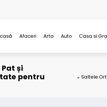
casă
Afaceri
Arta
Auto
Casa si Gr
Pat și
ătate pentru
Saltele Or