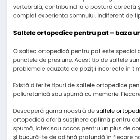
vertebrală, contribuind la o postură corectă 
complet experiența somnului, indiferent de tipu
Saltele ortopedice pentru pat – baza 
O saltea ortopedică pentru pat este special 
punctele de presiune. Acest tip de saltele su
problemele cauzate de poziții incorecte în ti
Există diferite tipuri de saltele ortopedice pe
poliuretanică sau spumă cu memorie. Fiecare v
Descoperă gama noastră de
saltele ortoped
ortopedică oferă susținere optimă pentru col
spumă, latex sau cocos pentru un plus de confo
și bucură-te de odihnă profundă în fiecare n