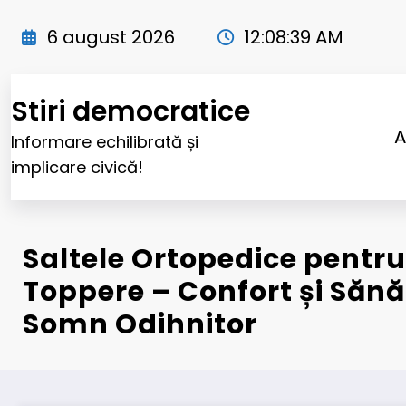
Sari
la
6 august 2026
12:08:40 AM
conținut
Stiri democratice
A
Informare echilibrată și
implicare civică!
Saltele Ortopedice pentru 
Toppere – Confort și Săn
Somn Odihnitor