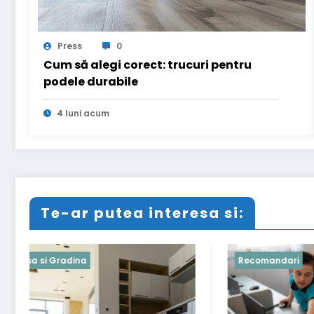
Press
0
Cum să alegi corect: trucuri pentru
podele durabile
4 luni acum
Te-ar putea interesa si:
Recomandari
Recomand