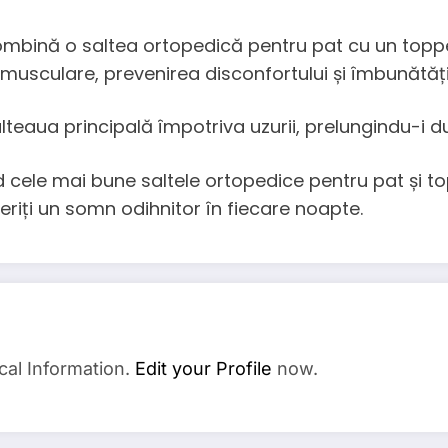
ombină o saltea ortopedică pentru pat cu un topper
 musculare, prevenirea disconfortului și îmbunătățir
lteaua principală împotriva uzurii, prelungindu-i d
 cele mai bune saltele ortopedice pentru pat și to
meriți un somn odihnitor în fiecare noapte.
cal Information.
Edit your Profile
now.