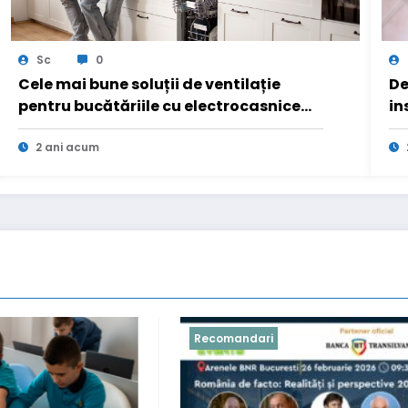
Sc
0
Cele mai bune soluții de ventilație
De
pentru bucătăriile cu electrocasnice
in
incorporabile
2 ani acum
ari
Lifestyle