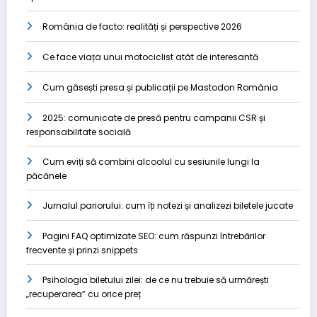
România de facto: realități și perspective 2026
Ce face viața unui motociclist atât de interesantă
Cum găsești presa și publicații pe Mastodon România
2025: comunicate de presă pentru campanii CSR și
responsabilitate socială
Cum eviți să combini alcoolul cu sesiunile lungi la
păcănele
Jurnalul pariorului: cum îți notezi și analizezi biletele jucate
Pagini FAQ optimizate SEO: cum răspunzi întrebărilor
frecvente și prinzi snippets
Psihologia biletului zilei: de ce nu trebuie să urmărești
„recuperarea” cu orice preț