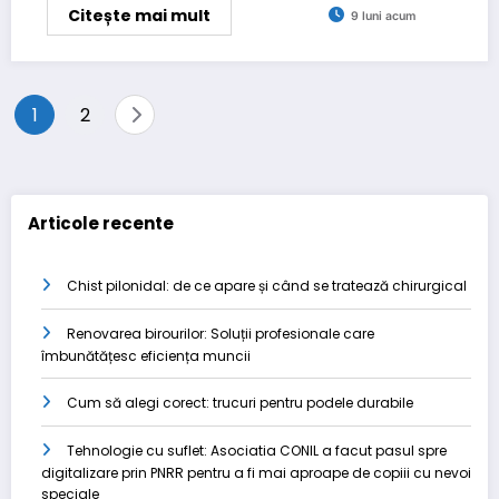
Citește mai mult
9 luni acum
Paginație
1
2
articole
Articole recente
Chist pilonidal: de ce apare și când se tratează chirurgical
Renovarea birourilor: Soluții profesionale care
îmbunătățesc eficiența muncii
Cum să alegi corect: trucuri pentru podele durabile
Tehnologie cu suflet: Asociatia CONIL a facut pasul spre
digitalizare prin PNRR pentru a fi mai aproape de copiii cu nevoi
speciale