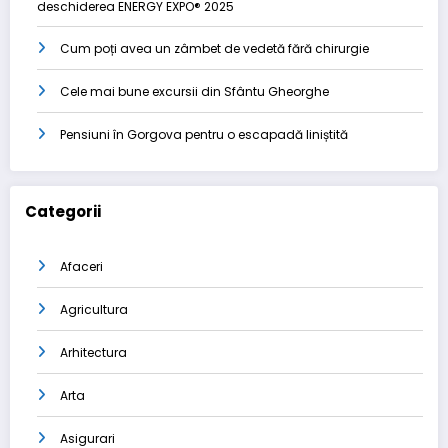
deschiderea ENERGY EXPO® 2025
Cum poți avea un zâmbet de vedetă fără chirurgie
Cele mai bune excursii din Sfântu Gheorghe
Pensiuni în Gorgova pentru o escapadă liniștită
Categorii
Afaceri
Agricultura
Arhitectura
Arta
Asigurari