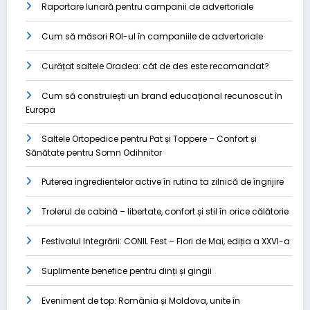
Raportare lunară pentru campanii de advertoriale
Cum să măsori ROI-ul în campaniile de advertoriale
Curățat saltele Oradea: cât de des este recomandat?
Cum să construiești un brand educațional recunoscut în
Europa
Saltele Ortopedice pentru Pat și Toppere – Confort și
Sănătate pentru Somn Odihnitor
Puterea ingredientelor active în rutina ta zilnică de îngrijire
Trolerul de cabină – libertate, confort și stil în orice călătorie
Festivalul Integrării: CONIL Fest – Flori de Mai, ediția a XXVI-a
Suplimente benefice pentru dinți și gingii
Eveniment de top: România și Moldova, unite în