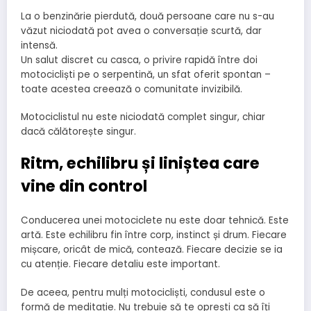
La o benzinărie pierdută, două persoane care nu s-au
văzut niciodată pot avea o conversație scurtă, dar
intensă.
Un salut discret cu casca, o privire rapidă între doi
motocicliști pe o serpentină, un sfat oferit spontan –
toate acestea creează o comunitate invizibilă.
Motociclistul nu este niciodată complet singur, chiar
dacă călătorește singur.
Ritm, echilibru și liniștea care
vine din control
Conducerea unei motociclete nu este doar tehnică. Este
artă. Este echilibru fin între corp, instinct și drum. Fiecare
mișcare, oricât de mică, contează. Fiecare decizie se ia
cu atenție. Fiecare detaliu este important.
De aceea, pentru mulți motocicliști, condusul este o
formă de meditație. Nu trebuie să te oprești ca să îți