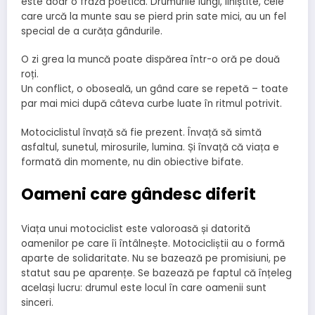
este doar o frază poetică. Drumurile lungi, liniștite, cele
care urcă la munte sau se pierd prin sate mici, au un fel
special de a curăța gândurile.
O zi grea la muncă poate dispărea într-o oră pe două
roți.
Un conflict, o oboseală, un gând care se repetă – toate
par mai mici după câteva curbe luate în ritmul potrivit.
Motociclistul învață să fie prezent. Învață să simtă
asfaltul, sunetul, mirosurile, lumina. Și învață că viața e
formată din momente, nu din obiective bifate.
Oameni care gândesc diferit
Viața unui motociclist este valoroasă și datorită
oamenilor pe care îi întâlnește. Motocicliștii au o formă
aparte de solidaritate. Nu se bazează pe promisiuni, pe
statut sau pe aparențe. Se bazează pe faptul că înțeleg
același lucru: drumul este locul în care oamenii sunt
sinceri.