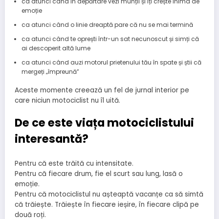
ca atunci când în depărtare vezi munții și îți crește inima de
emoție
ca atunci când o linie dreaptă pare că nu se mai termină
ca atunci când te oprești într-un sat necunoscut și simți că
ai descoperit altă lume
ca atunci când auzi motorul prietenului tău în spate și știi că
mergeți „împreună”
Aceste momente creează un fel de jurnal interior pe
care niciun motociclist nu îl uită.
De ce este viața motociclistului
interesantă?
Pentru că este trăită cu intensitate.
Pentru că fiecare drum, fie el scurt sau lung, lasă o
emoție.
Pentru că motociclistul nu așteaptă vacanțe ca să simtă
că trăiește. Trăiește în fiecare ieșire, în fiecare clipă pe
două roți.