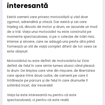
interesantă
Există oameni care privesc motocicliștii și văd doar
zgomot, adrenalină și viteză. Dar există și cei care
înțeleg că, dincolo de motor și drum, se ascunde un mod
de a trăi. Viața unui motociclist nu este construită pe
momente spectaculoase, ci pe o colecție de trăiri mici,
intense și sincere, care se adaugă una peste alta până
formează un stil de viață complet diferit de tot ceea ce
este obișnuit.
Motociclistul nu este definit de motocicleta lui. Este
definit de felul în care simte lumea atunci când pleacă
la drum. De liniștea care vine din mișcare, de libertatea
care apare între două curbe, de oamenii pe care îi
întâlnește pe parcurs și de felul în care drumurile îl
schimbă încet, dar ireversibil.
Viața lui este interesantă nu pentru că este
spectaculoasă, ci pentru că este reală.