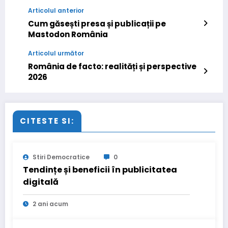
Articolul anterior
Cum găsești presa și publicații pe
Mastodon România
Articolul următor
România de facto: realități și perspective
2026
CITESTE SI:
Stiri Democratice
0
Tendințe și beneficii în publicitatea
digitală
2 ani acum