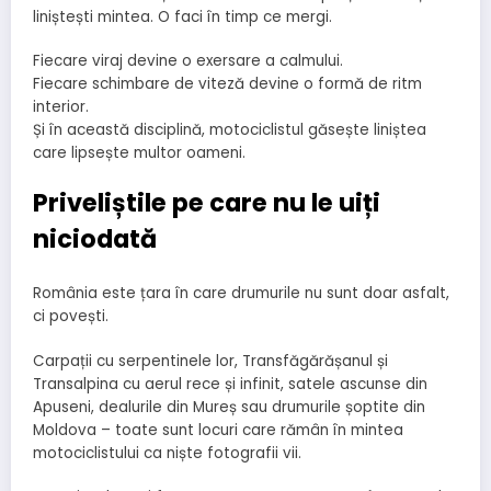
liniștești mintea. O faci în timp ce mergi.
Fiecare viraj devine o exersare a calmului.
Fiecare schimbare de viteză devine o formă de ritm
interior.
Și în această disciplină, motociclistul găsește liniștea
care lipsește multor oameni.
Priveliștile pe care nu le uiți
niciodată
România este țara în care drumurile nu sunt doar asfalt,
ci povești.
Carpații cu serpentinele lor, Transfăgărășanul și
Transalpina cu aerul rece și infinit, satele ascunse din
Apuseni, dealurile din Mureș sau drumurile șoptite din
Moldova – toate sunt locuri care rămân în mintea
motociclistului ca niște fotografii vii.