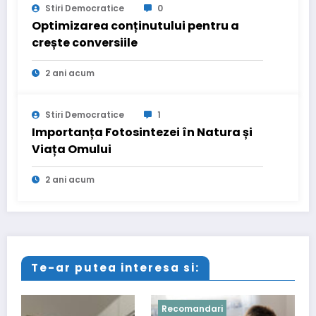
Stiri Democratice
0
Optimizarea conținutului pentru a
crește conversiile
2 ani acum
Stiri Democratice
1
Importanța Fotosintezei în Natura și
Viața Omului
2 ani acum
Te-ar putea interesa si:
Recomandari