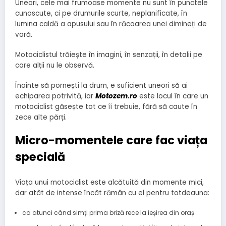
Uneori, cele mai frumoase momente nu sunt în punctele
cunoscute, ci pe drumurile scurte, neplanificate, în
lumina caldă a apusului sau în răcoarea unei dimineți de
vară.
Motociclistul trăiește în imagini, în senzații, în detalii pe
care alții nu le observă.
Înainte să pornești la drum, e suficient uneori să ai
echiparea potrivită, iar
Motozem.ro
este locul în care un
motociclist găsește tot ce îi trebuie, fără să caute în
zece alte părți.
Micro-momentele care fac viața
specială
Viața unui motociclist este alcătuită din momente mici,
dar atât de intense încât rămân cu el pentru totdeauna:
ca atunci când simți prima briză rece la ieșirea din oraș