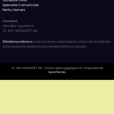
România de facto: realități și perspective 
6 luni acum
press
Societate Civila
Specialist Comunicare
Pentru Oameni
Contact
:
office@e-agentie.ro
SC ARC MEDIASOFT SRL
Stiridemocratice.ro
, sursa ta de încredere pentru informații echilibrate
și transparente despre evenimentele politice și sociale.