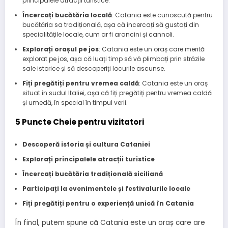
principalele atracții turistice.
Încercați bucătăria locală
: Catania este cunoscută pentru
bucătăria sa tradițională, așa că încercați să gustați din
specialitățile locale, cum ar fi arancini și cannoli.
Explorați orașul pe jos
: Catania este un oraș care merită
explorat pe jos, așa că luați timp să vă plimbați prin străzile
sale istorice și să descoperiți locurile ascunse.
Fiți pregătiți pentru vremea caldă
: Catania este un oraș
situat în sudul Italiei, așa că fiți pregătiți pentru vremea caldă
și umedă, în special în timpul verii.
5 Puncte Cheie pentru vizitatori
Descoperă istoria și cultura Cataniei
Explorați principalele atracții turistice
Încercați bucătăria tradițională siciliană
Participați la evenimentele și festivalurile locale
Fiți pregătiți pentru o experiență unică în Catania
În final, putem spune că Catania este un oraș care are