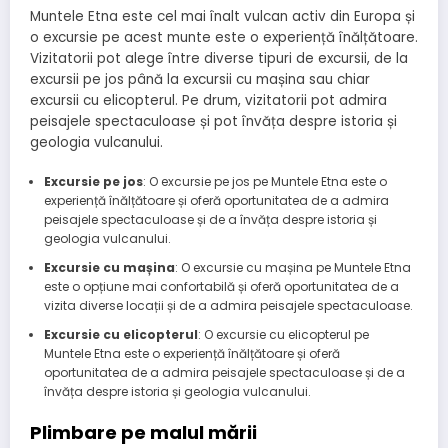
Muntele Etna este cel mai înalt vulcan activ din Europa și
o excursie pe acest munte este o experiență înălțătoare.
Vizitatorii pot alege între diverse tipuri de excursii, de la
excursii pe jos până la excursii cu mașina sau chiar
excursii cu elicopterul. Pe drum, vizitatorii pot admira
peisajele spectaculoase și pot învăța despre istoria și
geologia vulcanului.
Excursie pe jos
: O excursie pe jos pe Muntele Etna este o
experiență înălțătoare și oferă oportunitatea de a admira
peisajele spectaculoase și de a învăța despre istoria și
geologia vulcanului.
Excursie cu mașina
: O excursie cu mașina pe Muntele Etna
este o opțiune mai confortabilă și oferă oportunitatea de a
vizita diverse locații și de a admira peisajele spectaculoase.
Excursie cu elicopterul
: O excursie cu elicopterul pe
Muntele Etna este o experiență înălțătoare și oferă
oportunitatea de a admira peisajele spectaculoase și de a
învăța despre istoria și geologia vulcanului.
Plimbare pe malul mării