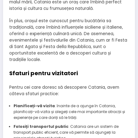
malul mării, Catania este un oraș care îmbină perfect
istoria și cultura cu frumusețea naturală.
În plus, orașul este cunoscut pentru bucătăria sa
tradițională, care îmbină influențele siciliene și italiene,
oferind o experiență culinară unică. De asemenea,
evenimentele și festivalurile din Catania, cum ar fi Festa
di Sant Agata și Festa della Repubblica, sunt o
oportunitate excelentă de a descoperi cultura și
tradițiile locale.
Sfaturi pentru vizitatori
Pentru cei care doresc să descopere Catania, avem
câteva sfaturi practice:
Planificați-vă vizita
: înainte de a ajunge în Catania,
planificați-vă vizita și alegeți cele mai importante atracții și
experiențe pe care doriți să le trăiți.
Folosiți transportul public
: Catania are un sistem de
transport public eficient, care vă permite să ajungeți la