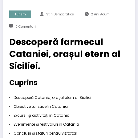
Turism
Stiri Democratice
2 Ani Acum
0 Comentarii
Descoperă farmecul
Cataniei, orașul etern al
Siciliei.
Cuprins
Descoperă Catania, orașul etern al Siciliei
Obiective turistice în Catania
Excursii și activități în Catania
Evenimente și festivaluri în Catania
Concluzii și sfaturi pentru vizitatori