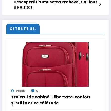
Descoperă Frumusețea Prahovei, Un Ținut
de Vizitat
CITESTE SI:
Press
0
Trolerul de cabină – libertate, confort
și stil în orice călătorie