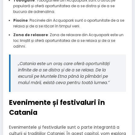
Tobogane
: Toboganele din Acquapark sunt o atracție
populară și oferă oportunitatea de a se distra și de a se
bucura de adrenalina.
Piscine
: Piscinele din Acquapark sunt o oportunitate de a se
relaxa și de a se răcori în timpul verii.
Zona de relaxare
: Zona de relaxare din Acquapark este un
loc liniștit și oferă oportunitatea de a se relaxa și de a se
odihni.
„Catania este un oraș care oferă oportunități
infinite de a se distra și de a se relaxa. De la
excursii pe Muntele Etna până la plimbări pe
malul mării, există ceva pentru toată lumea.”
Evenimente și festivaluri în
Catania
Evenimentele și festivalurile sunt o parte integrantă a
culturii și tradițiilor Cataniei. În acest capitol, vom explora