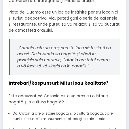
Catedrala Sfântul Agatha și Primăria orașului.
Piața del Duomo este un loc de întâlnire pentru localnici
și turiști deopotrivă. Aici, puteți găsi o serie de cafenele
și restaurante, unde puteți să vă relaxați și să vă bucurați
de atmosfera orașului.
„Catania este un oraș care te face să te simți ca
acasă. De la istoria sa bogată și până la
peisajele sale naturale, Catania are totul pentru
a vă face să vă simțiți ca în paradis.”
Intrebari/Raspunsuri: Mituri sau Realitate?
Este adevărat că Catania este un oraș cu o istorie
bogată și o cultură bogată?
Da, Catania are o istorie bogată și o cultură bogată, care
sunt reflectate în monumentele și locațiile sale istorice.