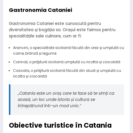
Gastronomia Cataniei
Gastronomia Cataniei este cunoscută pentru
diversitatea și bogăția sa. Orașul este faimos pentru
specialitățile sale culinare, cum ar fi:
Arancini, o specialitate siciliană făcută din orez și umplută cu
carne, brânză și legume
Cannoli, o prăjitură siciliană umplută cu ricotta și ciocolată
Cassata, o prăjitură siciliană făcută din aluat și umplută cu
ricotta și ciocolată
„Catania este un oraș care te face să te simți ca
acasă, un loc unde istoria și cultura se
întrepătrund într-un mod unic.”
Obiective turistice în Catania