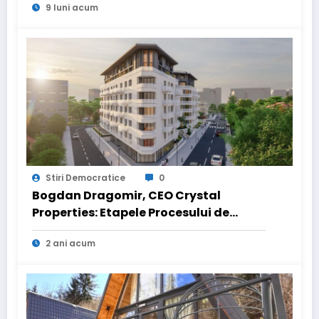
9 luni acum
Stiri Democratice
0
Bogdan Dragomir, CEO Crystal
Properties: Etapele Procesului de
Vânzare pentru Achiziționarea unui
2 ani acum
Apartament în Ansamblurile Noastre