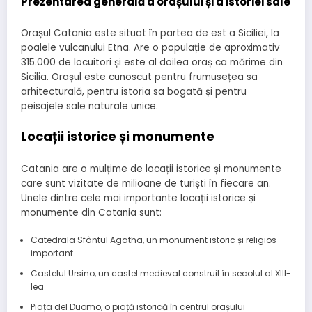
Prezentarea generală a orașului și a istoriei sale
Orașul Catania este situat în partea de est a Siciliei, la
poalele vulcanului Etna. Are o populație de aproximativ
315.000 de locuitori și este al doilea oraș ca mărime din
Sicilia. Orașul este cunoscut pentru frumusețea sa
arhitecturală, pentru istoria sa bogată și pentru
peisajele sale naturale unice.
Locații istorice și monumente
Catania are o mulțime de locații istorice și monumente
care sunt vizitate de milioane de turiști în fiecare an.
Unele dintre cele mai importante locații istorice și
monumente din Catania sunt:
Catedrala Sfântul Agatha, un monument istoric și religios
important
Castelul Ursino, un castel medieval construit în secolul al XIII-
lea
Piața del Duomo, o piață istorică în centrul orașului