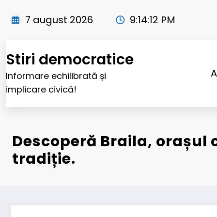
Sari
la
7 august 2026
9:14:13 PM
conținut
Stiri democratice
A
Informare echilibrată și
implicare civică!
Descoperă Braila, orașul cu
tradiție.