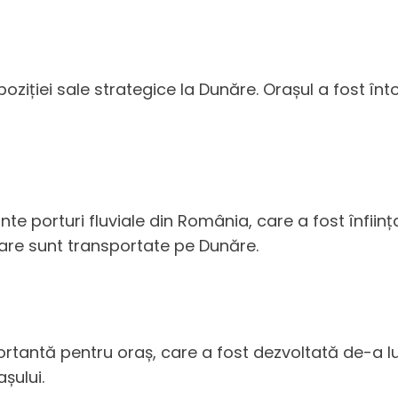
 poziției sale strategice la Dunăre. Orașul a fost î
nte porturi fluviale din România, care a fost înființ
care sunt transportate pe Dunăre.
mportantă pentru oraș, care a fost dezvoltată de-a l
șului.