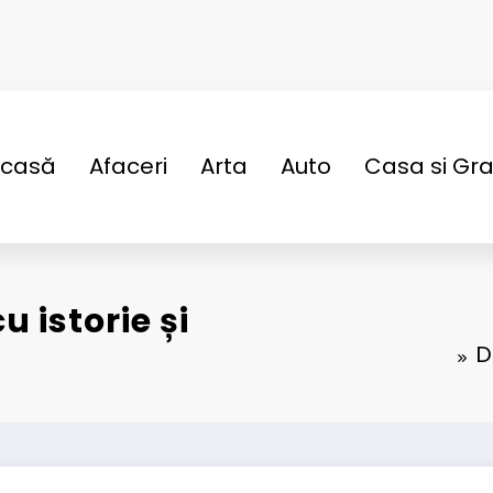
casă
Afaceri
Arta
Auto
Casa si Gr
 istorie și
D