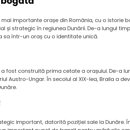
e bogată
i mai importante orașe din România, cu o istorie bog
l și strategic în regiunea Dunării. De-a lungul timpu
ea sa într-un oraș cu o identitate unică.
nd a fost construită prima cetate a orașului. De-a lu
riul Austro-Ungar. În secolul al XIX-lea, Braila a d
Dunăre.
i
tegic important, datorită poziției sale la Dunăre. Î