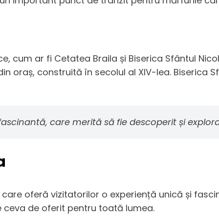
e un important punct de tranzit pentru mărfurile c
, cum ar fi Cetatea Braila și Biserica Sfântul Nico
oraș, construită în secolul al XIV-lea. Biserica Sf
fascinantă, care merită să fie descoperit și explora
a
, care oferă vizitatorilor o experiență unică și fa
re ceva de oferit pentru toată lumea.