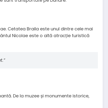
are sunt transportate pe Dunăre.
lae. Cetatea Braila este unul dintre cele mai
ântul Nicolae este o altă atracție turistică
t.”
scinantă. De la muzee și monumente istorice,