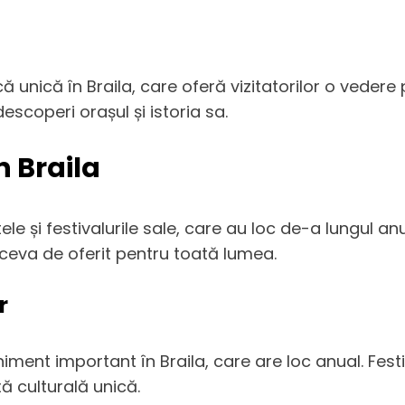
ă unică în Braila, care oferă vizitatorilor o vedere
scoperi orașul și istoria sa.
n Braila
 și festivalurile sale, care au loc de-a lungul anu
e ceva de oferit pentru toată lumea.
r
niment important în Braila, care are loc anual. Fest
ță culturală unică.