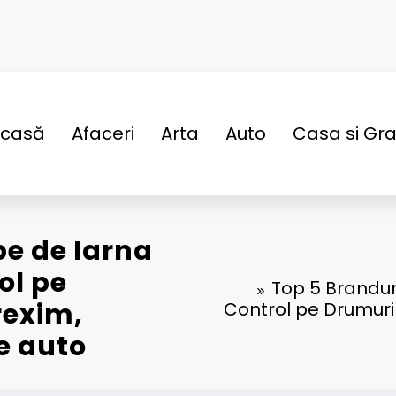
casă
Afaceri
Arta
Auto
Casa si Gr
pe de Iarna
ol pe
Top 5 Brandur
rexim,
Control pe Drumur
e auto