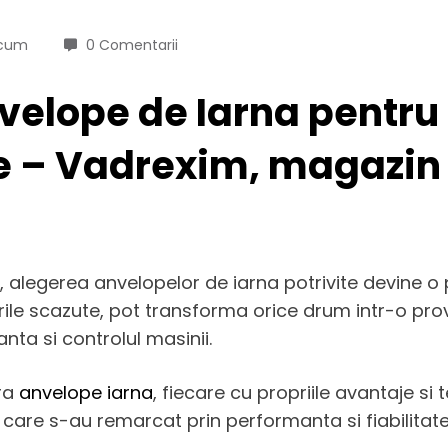
Acum
0 Comentarii
velope de Iarna pentru 
e – Vadrexim, magazin 
, alegerea anvelopelor de iarna potrivite devine o p
ile scazute, pot transforma orice drum intr-o prov
nta si controlul masinii.
era
anvelope iarna
, fiecare cu propriile avantaje si 
are s-au remarcat prin performanta si fiabilitate