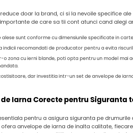
educe doar la brand, ci si la nevoile specifice ale f
 importante de care sa tii cont atunci cand alegi a
 alese sunt conforme cu dimensiunile specificate in cartea
cta indicii recomandati de producator pentru a evita riscur
tr-o zona cu ierni blande, poti opta pentru un model mai ac
mandata.
costisitoare, dar investitia intr-un set de anvelope de iarn
 de Iarna Corecte pentru Siguranta 
 esentiala pentru a asigura siguranta pe drumurile 
fera anvelope de iarna de inalta calitate, fiecare