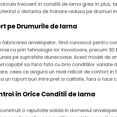
ircula frecvent in conditii de iarna grea. In plus, t
oferind o distanta de franare redusa pe drumuri i
rt pe Drumurile de Iarna
 fabricarea anvelopelor, fiind cunoscut pentru com
marca prin tehnologia lor inovatoare, precum 3D B
ctiunea pe suprafete alunecoase. Acest model de 
nd capabil sa faca fata cu brio conditiilor variat
e, ceea ce asigura un nivel ridicat de confort in 
a un raport bun intre pret si calitate, fara a face
ntrol in Orice Conditii de Iarna
struit o reputatie solida in domeniul anvelopelor d