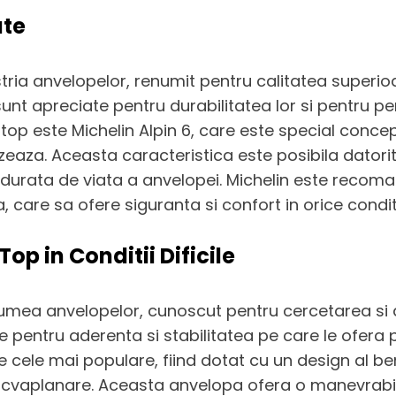
ate
ria anvelopelor, renumit pentru calitatea superioar
unt apreciate pentru durabilitatea lor si pentru p
top este Michelin Alpin 6, care este special conce
eaza. Aceasta caracteristica este posibila datorit
rata de viata a anvelopei. Michelin este recoman
 care sa ofere siguranta si confort in orice conditi
op in Conditii Dificile
 lumea anvelopelor, cunoscut pentru cercetarea si
 pentru aderenta si stabilitatea pe care le ofera
 cele mai populare, fiind dotat cu un design al be
de acvaplanare. Aceasta anvelopa ofera o manevrabil