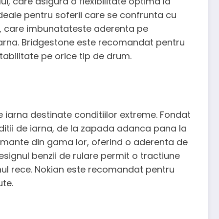
, care asigura o flexibilitate optima la
deale pentru soferii care se confrunta cu
ech, care imbunatateste aderenta pe
e iarna. Bridgestone este recomandat pentru
abilitate pe orice tip de drum.
 iarna destinate conditiilor extreme. Fondat
nditii de iarna, de la zapada adanca pana la
ormante din gama lor, oferind o aderenta de
ignul benzii de rulare permit o tractiune
nul rece. Nokian este recomandat pentru
ute.