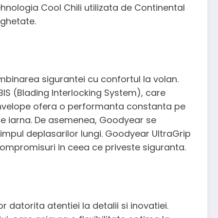
ehnologia Cool Chili utilizata de Continental
nghetate.
binarea sigurantei cu confortul la volan.
IS (Blading Interlocking System), care
anvelope ofera o performanta constanta pe
e de iarna. De asemenea, Goodyear se
timpul deplasarilor lungi. Goodyear UltraGrip
 compromisuri in ceea ce priveste siguranta.
atorita atentiei la detalii si inovatiei.