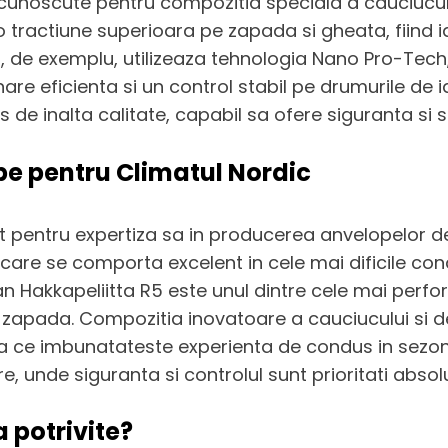
cunoscute pentru compozitia speciala a cauciucului
tractiune superioara pe zapada si gheata, fiind i
M005, de exemplu, utilizeaza tehnologia Nano Pro-T
nare eficienta si un control stabil pe drumurile d
de inalta calitate, capabil sa ofere siguranta si st
ope pentru Climatul Nordic
t pentru expertiza sa in producerea anvelopelor de
e care se comporta excelent in cele mai dificile co
n Hakkapeliitta R5 este unul dintre cele mai perf
zapada. Compozitia inovatoare a cauciucului si des
ea ce imbunatateste experienta de condus in sezo
re, unde siguranta si controlul sunt prioritati absol
 potrivite?