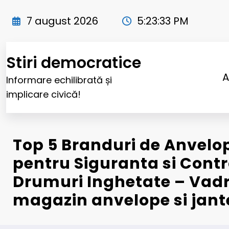
Sari
la
7 august 2026
5:23:35 PM
conținut
Stiri democratice
A
Informare echilibrată și
implicare civică!
Top 5 Branduri de Anvelo
pentru Siguranta si Contr
Drumuri Inghetate – Vad
magazin anvelope si jant