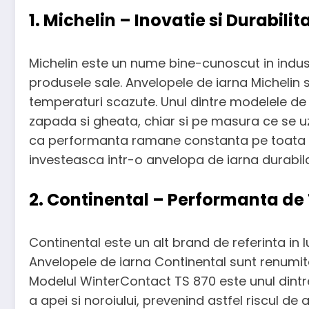
1. Michelin – Inovatie si Durabilit
Michelin este un nume bine-cunoscut in indust
produsele sale. Anvelopele de iarna Michelin s
temperaturi scazute. Unul dintre modelele de 
zapada si gheata, chiar si pe masura ce se uz
ca performanta ramane constanta pe toata du
investeasca intr-o anvelopa de iarna durabila,
2. Continental – Performanta de T
Continental este un alt brand de referinta in
Anvelopele de iarna Continental sunt renumite
Modelul WinterContact TS 870 este unul dintre
a apei si noroiului, prevenind astfel riscul 