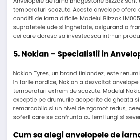
Anvelopele de iarna Bridgestone Blizzak sunt 
temperaturi scazute. Aceste anvelope ofera o 
conditii de iarna dificile. Modelul Blizzak L
suprafetele ude si inghetate, asigurand o fra
cei care doresc sa investeasca intr-un produs 
5. Nokian – Specialistii in Anvel
Nokian Tyres, un brand finlandez, este renumi
in tarile nordice, Nokian a dezvoltat anvelop
temperaturi extrem de scazute. Modelul Nokia
exceptie pe drumurile acoperite de gheata si 
remarcabila si un nivel de zgomot redus, ce
soferii care se confrunta cu ierni lungi si seve
Cum sa alegi anvelopele de iarna