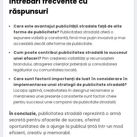
Întrebări frecvente cu
răspunsuri
Care este avantajul publicității stradale față de alte
forme de publicitate?
Publicitatea stradală oferă o
expunere vizibilă și constantă, fiind mai puțin invazivă și mai
accesibilă decât alte forme de publicitate.
Cum poate contribui publicitatea stradală la succesul
unei afaceri?
Prin creșterea vizibilității și recunoașterii
brandului, atragerea clienților potențiali și consolidarea
legăturilor cu comunitatea locală.
Care sunt factorii importanți de luat în considerare în
implementarea unei strategii de publicitate stradală?
Locația optimă, creativitatea în designul reclamelor și
menținerea unei prezențe consistente sunt factori cheie
pentru succesul unei campanii de publicitate stradală.
În concluzie,
publicitatea stradală reprezintă o armă
secretă pentru afacerile de succes, oferind
oportunitatea de a ajunge la publicul țintă într-un mod
eficient, creativ și memorabil.