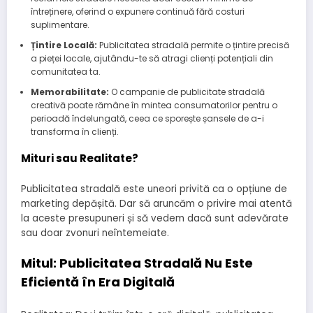
întreținere, oferind o expunere continuă fără costuri
suplimentare.
Țintire Locală:
Publicitatea stradală permite o țintire precisă
a pieței locale, ajutându-te să atragi clienți potențiali din
comunitatea ta.
Memorabilitate:
O campanie de publicitate stradală
creativă poate rămâne în mintea consumatorilor pentru o
perioadă îndelungată, ceea ce sporește șansele de a-i
transforma în clienți.
Mituri sau Realitate?
Publicitatea stradală este uneori privită ca o opțiune de
marketing depășită. Dar să aruncăm o privire mai atentă
la aceste presupuneri și să vedem dacă sunt adevărate
sau doar zvonuri neîntemeiate.
Mitul: Publicitatea Stradală Nu Este
Eficientă în Era Digitală