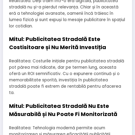
Realitatea: Deși trăim într-o eră digitală, publicitatea
stradală nu și-a pierdut relevanța. Chiar și în această
eră a tehnologiei avansate, oamenii încă trăiesc în
lumea fizică și sunt expuși la mesaje publicitare în spațiul
lor cotidian.
Mitul: Publicitatea Stradală Este
Costisitoare și Nu Merită Investiția
Realitatea: Costurile inițiale pentru publicitatea stradală
pot părea mai ridicate, dar pe termen lung, aceasta
oferă un ROI semnificativ. Cu o expunere continuă și o
memorabilitate sporită, investiția în publicitatea
stradală poate fi extrem de rentabilă pentru afacerea
ta.
Mitul: Publicitatea Stradală Nu Este
Măsurabilă și Nu Poate Fi Monitorizată
Realitatea: Tehnologia modernă permite acum
monitorizarea și măsurarea eficacității publicității