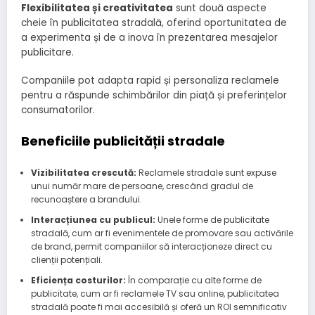
Flexibilitatea și creativitatea
sunt două aspecte
cheie în publicitatea stradală, oferind oportunitatea de
a experimenta și de a inova în prezentarea mesajelor
publicitare.
Companiile pot adapta rapid și personaliza reclamele
pentru a răspunde schimbărilor din piață și preferințelor
consumatorilor.
Beneficiile publicității stradale
Vizibilitatea crescută:
Reclamele stradale sunt expuse
unui număr mare de persoane, crescând gradul de
recunoaștere a brandului.
Interacțiunea cu publicul:
Unele forme de publicitate
stradală, cum ar fi evenimentele de promovare sau activările
de brand, permit companiilor să interacționeze direct cu
clienții potențiali.
Eficiența costurilor:
În comparație cu alte forme de
publicitate, cum ar fi reclamele TV sau online, publicitatea
stradală poate fi mai accesibilă și oferă un ROI semnificativ