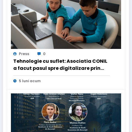
Press
0
Tehnologie cu suflet: Asociatia CONIL
a facut pasul spre digitalizare prin
PNRR pentru a fi mai aproape de copiii
5 luni acum
cu nevoi speciale