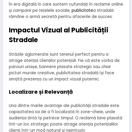
În era digitală în care suntem cufundați în reclame online
și campanii pe rețelele sociale,
publicitate
a stradală
rămâne o armă secretă pentru afacerile de succes.
Impactul Vizual al Publicității
Stradale
Străzile aglomerate sunt terenul perfect pentru a
atrage atenția clienților potențiali. Fie că este vorba de
panouri uriașe, bannere plasate strategic sau chiar
picturi murale creative, publicitatea stradală își face
simțită prezența cu un impact vizual puternic.
Localizare și Relevanță
Una dintre marile avantaje ale publicității stradale este
capacitatea sa de a fi localizată în zone-cheie, unde
audiența țintă își petrece timpul. O reclamă bine plasată
într-un loc strategic poate atrage atenția potențialilor
clienți într-un mod natural și neintruziv.