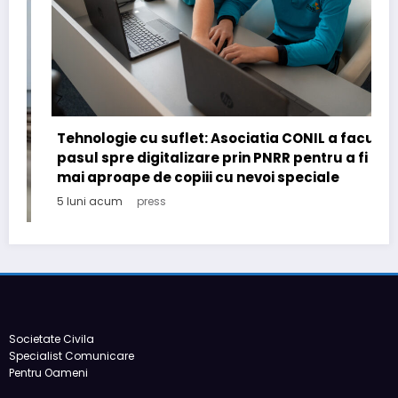
ehnologie cu suflet: Asociatia CONIL a facut
asul spre digitalizare prin PNRR pentru a fi
ai aproape de copiii cu nevoi speciale
 luni acum
press
Societate Civila
Români
Specialist Comunicare