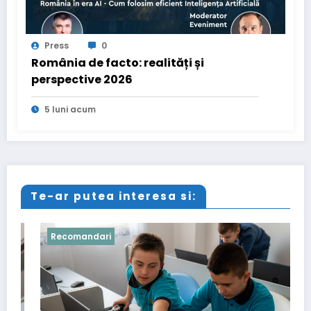
Press
0
România de facto: realități și
perspective 2026
5 luni acum
Te-ar putea interesa si:
Recomandari
Recom