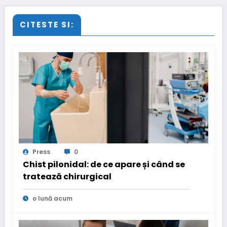
CITESTE SI:
Press
0
Chist pilonidal: de ce apare și când se
tratează chirurgical
o lună acum