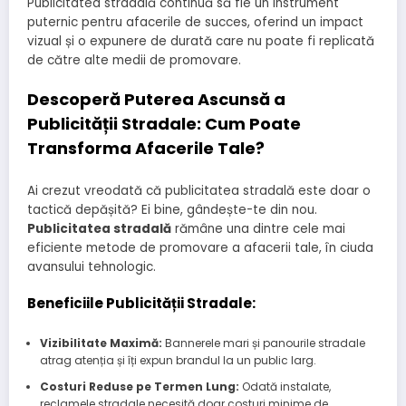
Publicitatea stradală continuă să fie un instrument
puternic pentru afacerile de succes, oferind un impact
vizual și o expunere de durată care nu poate fi replicată
de către alte medii de promovare.
Descoperă Puterea Ascunsă a
Publicității Stradale: Cum Poate
Transforma Afacerile Tale?
Ai crezut vreodată că publicitatea stradală este doar o
tactică depășită? Ei bine, gândește-te din nou.
Publicitatea stradală
rămâne una dintre cele mai
eficiente metode de promovare a afacerii tale, în ciuda
avansului tehnologic.
Beneficiile Publicității Stradale:
Vizibilitate Maximă:
Bannerele mari și panourile stradale
atrag atenția și îți expun brandul la un public larg.
Costuri Reduse pe Termen Lung:
Odată instalate,
reclamele stradale necesită doar costuri minime de