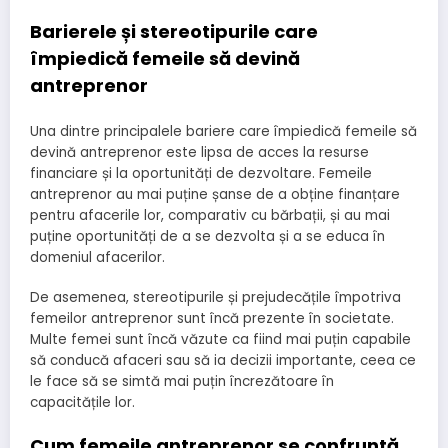
Barierele și stereotipurile care
împiedică femeile să devină
antreprenor
Una dintre principalele bariere care împiedică femeile să
devină antreprenor este lipsa de acces la resurse
financiare și la oportunități de dezvoltare. Femeile
antreprenor au mai puține șanse de a obține finanțare
pentru afacerile lor, comparativ cu bărbații, și au mai
puține oportunități de a se dezvolta și a se educa în
domeniul afacerilor.
De asemenea, stereotipurile și prejudecățile împotriva
femeilor antreprenor sunt încă prezente în societate.
Multe femei sunt încă văzute ca fiind mai puțin capabile
să conducă afaceri sau să ia decizii importante, ceea ce
le face să se simtă mai puțin încrezătoare în
capacitățile lor.
Cum femeile antreprenor se confruntă