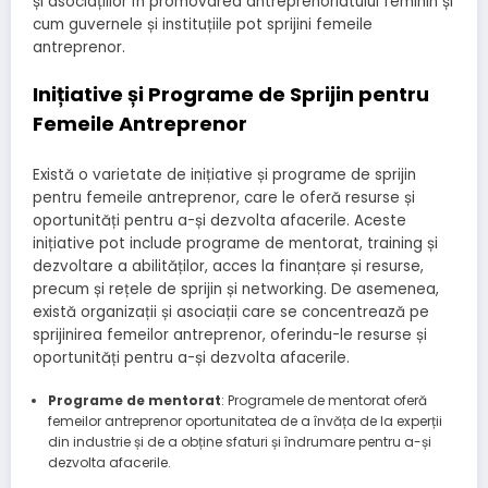
și asociațiilor în promovarea antreprenoriatului feminin și
cum guvernele și instituțiile pot sprijini femeile
antreprenor.
Inițiative și Programe de Sprijin pentru
Femeile Antreprenor
Există o varietate de inițiative și programe de sprijin
pentru femeile antreprenor, care le oferă resurse și
oportunități pentru a-și dezvolta afacerile. Aceste
inițiative pot include programe de mentorat, training și
dezvoltare a abilităților, acces la finanțare și resurse,
precum și rețele de sprijin și networking. De asemenea,
există organizații și asociații care se concentrează pe
sprijinirea femeilor antreprenor, oferindu-le resurse și
oportunități pentru a-și dezvolta afacerile.
Programe de mentorat
: Programele de mentorat oferă
femeilor antreprenor oportunitatea de a învăța de la experții
din industrie și de a obține sfaturi și îndrumare pentru a-și
dezvolta afacerile.