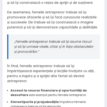
și să își construiască o rețea de sprijin și de susținere.
De asemenea, femeile antreprenor trebuie să își
promoveze afacerile și să își facă cunoscute realizările
și succesele. Ele trebuie să își construiască o imagine
puternică și să își demonstreze capacitățile și abilitățile.
„Femeile antreprenor trebuie să își asume riscuri
și să își urmeze visele, chiar și în fața obstacolelor
și provocărilor.”
În final, femeile antreprenor trebuie să își
împărtășească experiențele și lecțiile învățate cu alții,
pentru a inspira și a sprijini alte femei să devină
antreprenor.
Accesul la resurse financiare și oportunități de
dezvoltare
este esențial pentru femeile antreprenor.
Stereotipurile și prejudecățile
împotriva femeilor
antreprenor trebuie să fie eliminate.