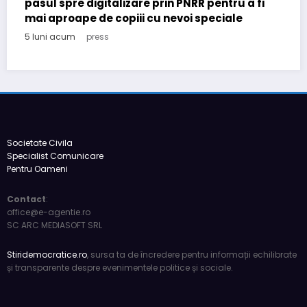
România de facto: realități și perspective 2026
6 luni acum
press