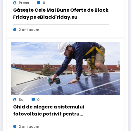
Press
0
Găsește Cele Mai Bune Oferte de Black
Friday pe eBlackFriday.eu
2 ani acum
Sc
0
Ghid de alegere a sistemului
fotovoltaic potrivit pentru
microîntreprinderi
2 ani acum