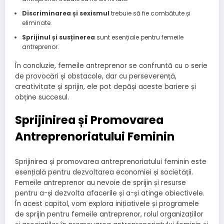
Discriminarea și sexismul
trebuie să fie combătute și
eliminate.
Sprijinul și susținerea
sunt esențiale pentru femeile
antreprenor.
În concluzie, femeile antreprenor se confruntă cu o serie
de provocări și obstacole, dar cu perseverență,
creativitate și sprijin, ele pot depăși aceste bariere și
obține succesul.
Sprijinirea și Promovarea
Antreprenoriatului Feminin
Sprijinirea și promovarea antreprenoriatului feminin este
esențială pentru dezvoltarea economiei și societății.
Femeile antreprenor au nevoie de sprijin și resurse
pentru a-și dezvolta afacerile și a-și atinge obiectivele.
În acest capitol, vom explora inițiativele și programele
de sprijin pentru femeile antreprenor, rolul organizațiilor