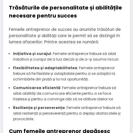
Trăsăturile de personalitate și abilitățile
necesare pentru succes
Femeile antreprenor de succes au anumite trăsături de
personalitate și abilități care le permit să se distingă în
lumea afacerilor. Printre acestea se numără:
Inițiativa și curajul
: Femeile antreprenor trebuie să aibă
inițiativa și curajul de a lua decizii și de a-și asuma riscuri.
Flexibilitatea și adaptabilitatea
: Femeile antreprenor
trebuie să fie flexibile și adaptabile pentru a se adapta la
schimbările din piață și la noi oportunități.
Comunicarea eficientă
: Femeile antreprenor trebuie să
aibă abilități de comunicare eficiente pentru a se face
înțelese și pentru a convinge alții să se alăture ideilor lor.
Reziliența și perseverența
: Femeile antreprenor trebuie să
aibă reziliență și perseverență pentru a depăși obstacolele și
provocările.
Cum femeile antreprenor depășesc