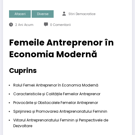
Afaceri
Diverse
Stiri Democratice
2 Ani Acum
0 Comentarii
Femeile Antreprenor în
Economia Modernă
Cuprins
Rolul Femeii Antreprenor în Economia Modernă
Caracteristicile și Calitățile Femeilor Antreprenor
Provocările și Obstacolele Femeilor Antreprenor
Sprijinirea și Promovarea Antreprenoriatului Feminin
Viitorul Antreprenoriatului Feminin și Perspectivele de
Dezvoltare