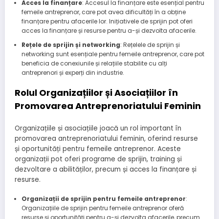
Acces la finanțare
: Accesul la finanțare este esențial pentru
femeile antreprenor, care pot avea dificultăți în a obține
finanțare pentru afacerile lor. Inițiativele de sprijin pot oferi
acces la finanțare și resurse pentru a-și dezvolta afacerile.
Rețele de sprijin și networking
: Rețelele de sprijin și
networking sunt esențiale pentru femeile antreprenor, care pot
beneficia de conexiunile și relațiile stabilite cu alți
antreprenori și experți din industrie.
Rolul Organizațiilor și Asociațiilor în
Promovarea Antreprenoriatului Feminin
Organizațiile și asociațiile joacă un rol important în
promovarea antreprenoriatului feminin, oferind resurse
și oportunități pentru femeile antreprenor. Aceste
organizații pot oferi programe de sprijin, training și
dezvoltare a abilităților, precum și acces la finanțare și
resurse.
Organizații de sprijin pentru femeile antreprenor
:
Organizațiile de sprijin pentru femeile antreprenor oferă
resurse și oportunități pentru a-și dezvolta afacerile, precum