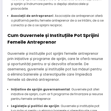
și sprijin și îndrumare pentru a depăși obstacolele și
provocările.
Asociații de antreprenori
: Asociațiile de antreprenori oferă
o platformă pentru femeile antreprenor de a se întâlni, de a se
conecta și de a se sprijini reciproc.
Cum Guvernele și Instituțiile Pot Sprijini
Femeile Antreprenor
Guvernele și instituțiile pot sprijini femeile antreprenor
prin inițiative și programe de sprijin, care le oferă resurse
și oportunități pentru a-și dezvolta afacerile. De
asemenea, guvernele și instituțiile pot lua măsuri pentru
a elimina barierele și stereotipurile care împiedică
femeile să devină antreprenor.
Inițiative de sprijin guvernamental
: Guvernele pot oferi
inițiative de sprijin, cum ar fi programe de finanțare și resurse
pentru femeile antreprenor.
Legislație și politici de sprijin
: Guvernele și instituțiile pot
lua măsuri pentru a elimina barierele și stereotipurile care