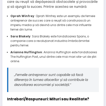
care au reușit să depășească obstacolele și provocările
și să ajungă la succes. Printre acestea se numără:
Oprah Winfrey
: Oprah Winfrey este un exemplu de femeie
antreprenor de succes care a reușit să construiască un
imperiu media și să devină una dintre cele mai influente
femei din lume.
Sara Blakely
: Sara Blakely este fondatoarea Spanx, o
companie care a revoluționat industria îmbrăcămintei
pentru femei.
Arianna Huffington
: Arianna Huffington este fondatoarea
The Huffington Post, unul dintre cele mai mari site-uri de știri
online.
„Femeile antreprenor sunt capabile să facă
diferența în lumea afacerilor și să contribuie la
dezvoltarea economiei și societății.”
Intrebari/Raspunsuri: Mituri sau Realitate?