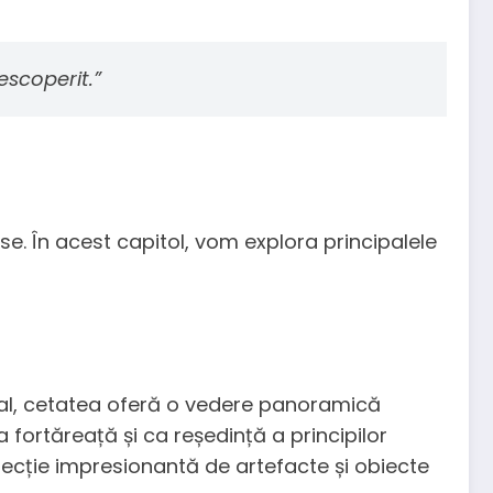
escoperit.”
rse. În acest capitol, vom explora principalele
deal, cetatea oferă o vedere panoramică
ca fortăreață și ca reședință a principilor
olecție impresionantă de artefacte și obiecte