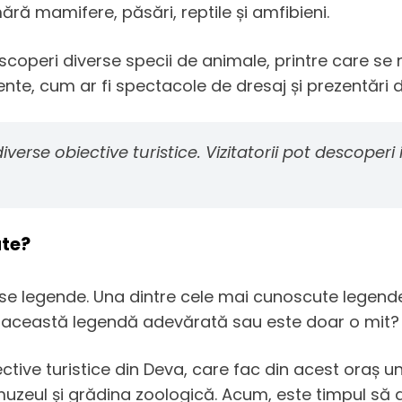
ră mamifere, păsări, reptile și amfibieni.
scoperi diverse specii de animale, printre care se nu
mente, cum ar fi spectacole de dresaj și prezentări 
verse obiective turistice. Vizitatorii pot descoperi i
ate?
rse legende. Una dintre cele mai cunoscute legende
ste această legendă adevărată sau este doar o mit?
ctive turistice din Deva, care fac din acest oraș un
, muzeul și grădina zoologică. Acum, este timpul să