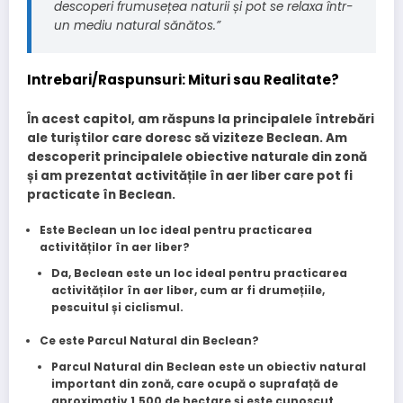
descoperi frumusețea naturii și pot se relaxa într-
un mediu natural sănătos.”
Intrebari/Raspunsuri: Mituri sau Realitate?
În acest capitol, am răspuns la principalele întrebări
ale turiștilor care doresc să viziteze Beclean. Am
descoperit principalele obiective naturale din zonă
și am prezentat activitățile în aer liber care pot fi
practicate în Beclean.
Este Beclean un loc ideal pentru practicarea
activităților în aer liber?
Da, Beclean este un loc ideal pentru practicarea
activităților în aer liber, cum ar fi drumețiile,
pescuitul și ciclismul.
Ce este Parcul Natural din Beclean?
Parcul Natural din Beclean este un obiectiv natural
important din zonă, care ocupă o suprafață de
aproximativ 1.500 de hectare și este cunoscut