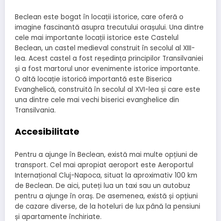
Beclean este bogat în locații istorice, care oferă o
imagine fascinantă asupra trecutului orașului. Una dintre
cele mai importante locații istorice este Castelul
Beclean, un castel medieval construit în secolul al XIII-
lea. Acest castel a fost reședința principilor Transilvaniei
și a fost martorul unor evenimente istorice importante.
O altă locație istorică importantă este Biserica
Evanghelică, construită în secolul al XVI-lea și care este
una dintre cele mai vechi biserici evanghelice din
Transilvania.
Accesibilitate
Pentru a ajunge în Beclean, există mai multe opțiuni de
transport. Cel mai apropiat aeroport este Aeroportul
Internațional Cluj-Napoca, situat la aproximativ 100 km
de Beclean. De aici, puteți lua un taxi sau un autobuz
pentru a ajunge în oraș. De asemenea, există și opțiuni
de cazare diverse, de la hoteluri de lux până la pensiuni
și apartamente închiriate.