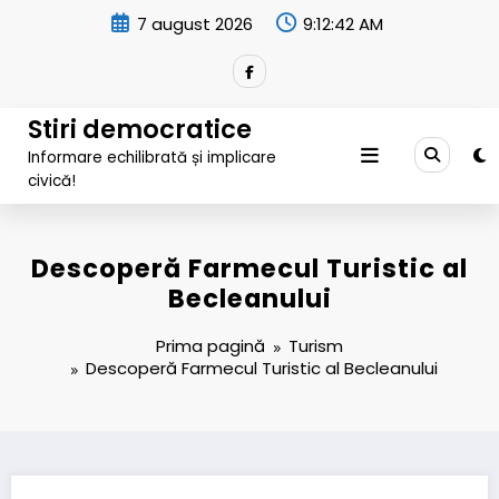
Sari
7 august 2026
9:12:43 AM
la
conținut
Stiri democratice
Informare echilibrată și implicare
civică!
Descoperă Farmecul Turistic al
Becleanului
Prima pagină
Turism
Descoperă Farmecul Turistic al Becleanului