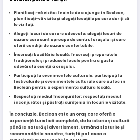
Planificați-vă vizita
: înainte de a ajunge în Beclean,
planificați-vă vizita și alegeți locațiile pe care doriți să
le vizitați.
Alegeți locuri de cazare adecvate
: alegeți locuri de
cazare care sunt aproape de centrul orașului și care
oferă condiții de cazare confortabile.
Încercați bucătăria locală
: încercați preparatele
tradiționale și produsele locale pentru a gusta
adevărata esență a orașului.
Participați la evenimentele culturale
: participați la
festivalurile și evenimentele culturale care au loc în
Beclean pentru a experimenta cultura locală.
Respectați mediul înconjurător
: respectați mediul
înconjurător și păstrați curățenia în locurile vizitate.
În concluzie, Beclean este un oraș care oferă o
experiență turistică completă, de la istorie și cultură
până la natură și divertisment. Urmând sfaturile și
recomandările noastre, turiștii pot avea o