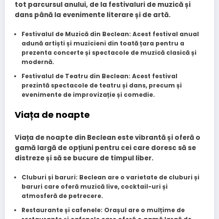
tot parcursul anului, de la festivaluri de muzică și
dans până la evenimente literare și de artă.
Festivalul de Muzică din Beclean
: Acest festival anual
adună artiști și muzicieni din toată țara pentru a
prezenta concerte și spectacole de muzică clasică și
modernă.
Festivalul de Teatru din Beclean
: Acest festival
prezintă spectacole de teatru și dans, precum și
evenimente de improvizație și comedie.
Viața de noapte
Viața de noapte din Beclean este vibrantă și oferă o
gamă largă de opțiuni pentru cei care doresc să se
distreze și să se bucure de timpul liber.
Cluburi și baruri
: Beclean are o varietate de cluburi și
baruri care oferă muzică live, cocktail-uri și
atmosferă de petrecere.
Restaurante și cafenele
: Orașul are o mulțime de