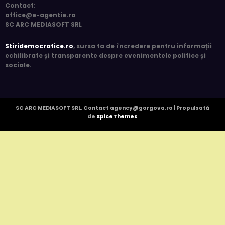
5 luni acum
press
Societate Civila
Specialist Comunicare
Pentru Oameni
Contact
:
office@e-agentie.ro
SC ARC MEDIASOFT SRL
Stiridemocratice.ro
, sursa ta de încredere pentru informații
echilibrate și transparente despre evenimentele politice și
sociale.