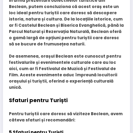
În urma prezentării obiectivelor turistice din
Beclean, putem concluziona că acest oraș este un
loc ideal pentru turiștii care doresc să descopere
istoria, natura și cultura. De la locațiile istorice, cum
ar fi Castelul Beclean și Biserica Evanghelică, până la
Parcul Natural și Rezervația Naturală, Beclean oferă
o gamă largă de opțiuni pentru turiștii care doresc
să se bucure de frumusețea naturii.
De asemenea, orașul Beclean este cunoscut pentru
festivalurile și evenimentele culturale care au loc
aici, cum ar fi Festivalul de Muzică și Festivalul de
Film. Aceste evenimente aduc împreună locuitorii
orașului și turiștii, oferind o experiență culturală
unică.
Sfaturi pentru Turiști
Pentru turiștii care doresc să viziteze Beclean, avem
câteva sfaturi și recomandări:
5 Sfaturi pentru Turiști