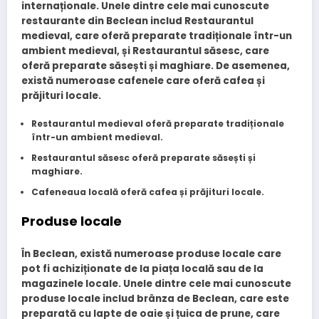
internaționale. Unele dintre cele mai cunoscute
restaurante din Beclean includ
Restaurantul
medieval
, care oferă preparate tradiționale într-un
ambient medieval, și
Restaurantul săsesc
, care
oferă preparate săsești și maghiare. De asemenea,
există numeroase cafenele care oferă cafea și
prăjituri locale.
Restaurantul medieval
oferă preparate tradiționale
într-un ambient medieval.
Restaurantul săsesc
oferă preparate săsești și
maghiare.
Cafeneaua locală
oferă cafea și prăjituri locale.
Produse locale
În Beclean, există numeroase produse locale care
pot fi achiziționate de la piața locală sau de la
magazinele locale. Unele dintre cele mai cunoscute
produse locale includ
brânza de Beclean
, care este
preparată cu lapte de oaie și
țuica de prune
, care