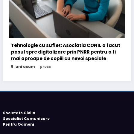
a facut
 a fi
e
România de facto: realități și perspective 2