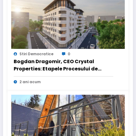
Stiri Democratice
0
Bogdan Dragomir, CEO Crystal
Properties: Etapele Procesului de
Vânzare pentru Achiziționarea unui
2 ani acum
Apartament în Ansamblurile Noastre