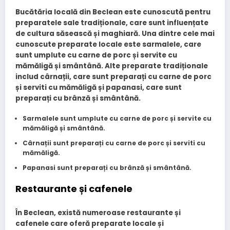
Bucătăria locală din Beclean este cunoscută pentru
preparatele sale tradiționale, care sunt influențate
de cultura săsească și maghiară. Una dintre cele mai
cunoscute preparate locale este
sarmalele
, care
sunt umplute cu carne de porc și servite cu
mămăligă și smântână. Alte preparate tradiționale
includ
cârnații
, care sunt preparați cu carne de porc
și serviti cu mămăligă și
papanasi
, care sunt
preparați cu brânză și smântână.
Sarmalele
sunt umplute cu carne de porc și servite cu
mămăligă și smântână.
Cârnații
sunt preparați cu carne de porc și serviti cu
mămăligă.
Papanasi
sunt preparați cu brânză și smântână.
Restaurante și cafenele
În Beclean, există numeroase restaurante și
cafenele care oferă preparate locale și