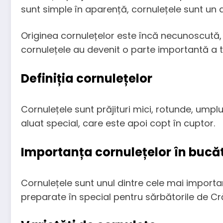
sunt simple în aparență, cornulețele sunt un a
Originea cornulețelor este încă necunoscută, d
cornulețele au devenit o parte importantă a tra
Definiția cornulețelor
Cornulețele sunt prăjituri mici, rotunde, umpl
aluat special, care este apoi copt în cuptor.
Importanța cornulețelor în buc
Cornulețele sunt unul dintre cele mai importan
preparate în special pentru sărbătorile de Cr