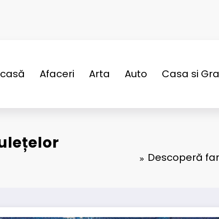
casă
Afaceri
Arta
Auto
Casa si Gr
lețelor
Descoperă farm