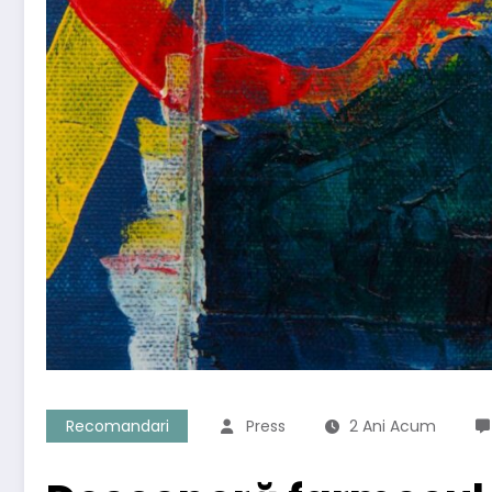
Recomandari
Press
2 Ani Acum