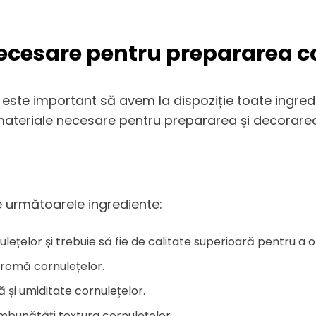
necesare pentru prepararea c
este important să avem la dispoziție toate ingredi
 materiale necesare pentru prepararea și decorarea
 următoarele ingrediente:
nulețelor și trebuie să fie de calitate superioară pentru a o
aromă cornulețelor.
 și umiditate cornulețelor.
îmbunătăți textura cornulețelor.