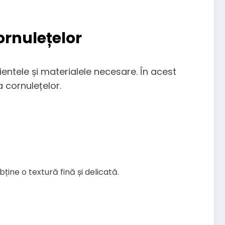
ornulețelor
entele și materialele necesare. În acest
 cornulețelor.
bține o textură fină și delicată.