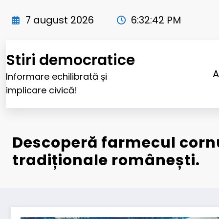
Sari
la
7 august 2026
6:32:44 PM
conținut
Stiri democratice
A
Informare echilibrată și
implicare civică!
Descoperă farmecul cornu
tradiționale românești.