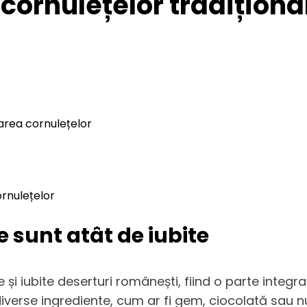
ornulețelor tradiționa
area cornulețelor
ornulețelor
e sunt atât de iubite
 și iubite deserturi românești, fiind o parte integr
diverse ingrediente, cum ar fi gem, ciocolată sau nu