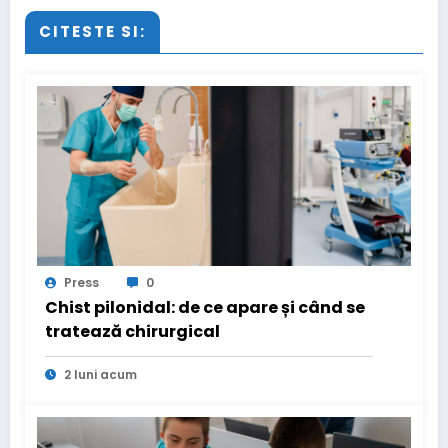
CITESTE SI:
Press
0
Chist pilonidal: de ce apare și când se
tratează chirurgical
2 luni acum