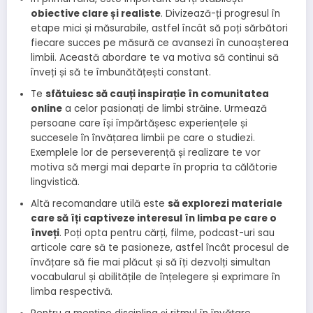
obiective clare și realiste
. Divizează-ți progresul în
etape mici și măsurabile, astfel încât să poți sărbători
fiecare succes pe măsură ce avansezi în cunoașterea
limbii. Această abordare te va motiva să continui să
înveți și să te îmbunătățești constant.
Te
sfătuiesc să cauți inspirație în comunitatea
online
a celor pasionați de limbi străine. Urmează
persoane care își împărtășesc experiențele și
succesele în învățarea limbii pe care o studiezi.
Exemplele lor de perseverență și realizare te vor
motiva să mergi mai departe în propria ta călătorie
lingvistică.
Altă recomandare utilă este
să explorezi materiale
care să îți captiveze interesul în limba pe care o
înveți
. Poți opta pentru cărți, filme, podcast-uri sau
articole care să te pasioneze, astfel încât procesul de
învățare să fie mai plăcut și să îți dezvolți simultan
vocabularul și abilitățile de înțelegere și exprimare în
limba respectivă.