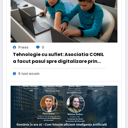
Press
0
Tehnologie cu suflet: Asociatia CONIL
a facut pasul spre digitalizare prin
PNRR pentru a fi mai aproape de copiii
5 luni acum
cu nevoi speciale