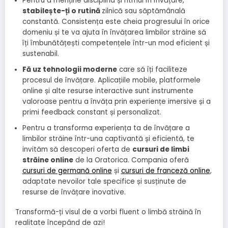
Pentru a menține disciplina și ritmul în învățare,
stabilește-ți o rutină
zilnică sau săptămânală
constantă. Consistența este cheia progresului în orice
domeniu și te va ajuta în învățarea limbilor străine să
îți îmbunătățești competențele într-un mod eficient și
sustenabil.
Fă uz tehnologii moderne
care să îți faciliteze
procesul de învățare. Aplicațiile mobile, platformele
online și alte resurse interactive sunt instrumente
valoroase pentru a învăța prin experiențe imersive și a
primi feedback constant și personalizat.
Pentru a transforma experiența ta de învățare a
limbilor străine într-una captivantă și eficientă, te
invităm să descoperi oferta de
cursuri de limbi
străine online
de la Oratorica. Compania oferă
cursuri de germană online
și
cursuri de franceză online
,
adaptate nevoilor tale specifice și susținute de
resurse de învățare inovative.
Transformă-ți visul de a vorbi fluent o limbă străină în
realitate începând de azi!