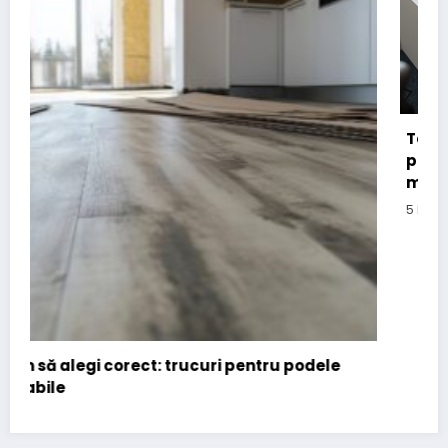
Tehnologie cu suflet: Asociatia CONIL a 
pasul spre digitalizare prin PNRR pentru 
mai aproape de copiii cu nevoi speciale
5 luni acum
press
 podele
Societate Civila
Specialist Comunicare
Pentru Oameni
Contact
: