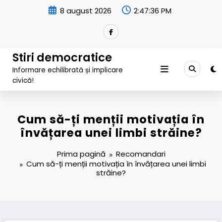
Sari
8 august 2026
2:47:37 PM
la
conținut
Stiri democratice
Informare echilibrată și implicare
civică!
Cum să-ți menții motivația în
învățarea unei limbi străine?
Prima pagină
Recomandari
Cum să-ți menții motivația în învățarea unei limbi
străine?