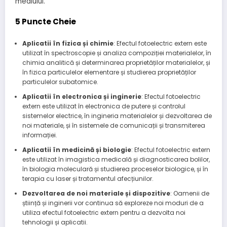
mediului.
5 Puncte Cheie
Aplicatii în fizica și chimie
: Efectul fotoelectric extern este
utilizat în spectroscopie și analiza compoziției materialelor, în
chimia analitică și determinarea proprietăților materialelor, și
în fizica particulelor elementare și studierea proprietăților
particulelor subatomice.
Aplicatii în electronica și inginerie
: Efectul fotoelectric
extern este utilizat în electronica de putere și controlul
sistemelor electrice, în ingineria materialelor și dezvoltarea de
noi materiale, și în sistemele de comunicații și transmiterea
informației.
Aplicatii în medicină și biologie
: Efectul fotoelectric extern
este utilizat în imagistica medicală și diagnosticarea bolilor,
în biologia moleculară și studierea proceselor biologice, și în
terapia cu laser și tratamentul afecțiunilor.
Dezvoltarea de noi materiale și dispozitive
: Oamenii de
știință și inginerii vor continua să exploreze noi moduri de a
utiliza efectul fotoelectric extern pentru a dezvolta noi
tehnologii și aplicatii.