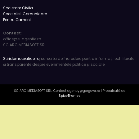
România de facto: realități și perspective 2026
6 luni acum
press
Societate Civila
Specialist Comunicare
Pentru Oameni
Contact
:
office@e-agentie.ro
SC ARC MEDIASOFT SRL
Stiridemocratice.ro
, sursa ta de încredere pentru informații echilibrate