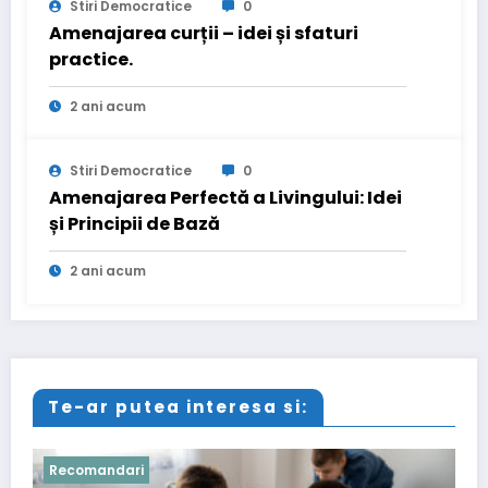
Stiri Democratice
0
Amenajarea curții – idei și sfaturi
practice.
2 ani acum
Stiri Democratice
0
Amenajarea Perfectă a Livingului: Idei
și Principii de Bază
2 ani acum
Te-ar putea interesa si:
Recomandari