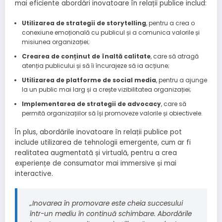
mai eficiente abordări inovatoare în relații publice includ:
Utilizarea de strategii de storytelling
, pentru a crea o
conexiune emoțională cu publicul și a comunica valorile și
misiunea organizației;
Crearea de conținut de înaltă calitate
, care să atragă
atenția publicului și să îi încurajeze să ia acțiune;
Utilizarea de platforme de social media
, pentru a ajunge
la un public mai larg și a crește vizibilitatea organizației;
Implementarea de strategii de advocacy
, care să
permită organizațiilor să își promoveze valorile și obiectivele.
În plus, abordările inovatoare în relații publice pot
include utilizarea de tehnologii emergente, cum ar fi
realitatea augmentată și virtuală, pentru a crea
experiențe de consumator mai immersive și mai
interactive.
„Inovarea în promovare este cheia succesului
într-un mediu în continuă schimbare. Abordările