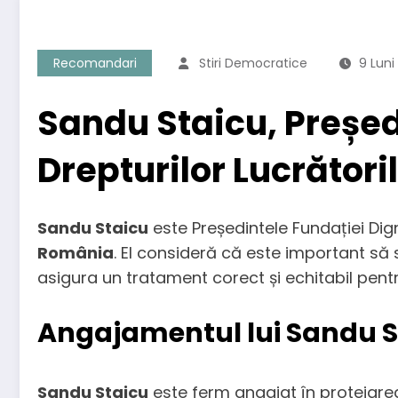
Recomandari
Stiri Democratice
9 Lun
Sandu Staicu, Președ
Drepturilor Lucrător
Sandu Staicu
este Președintele Fundației Dig
România
. El consideră că este important să
asigura un tratament corect și echitabil pentru
Angajamentul lui Sandu St
Sandu Staicu
este ferm angajat în protejarea 