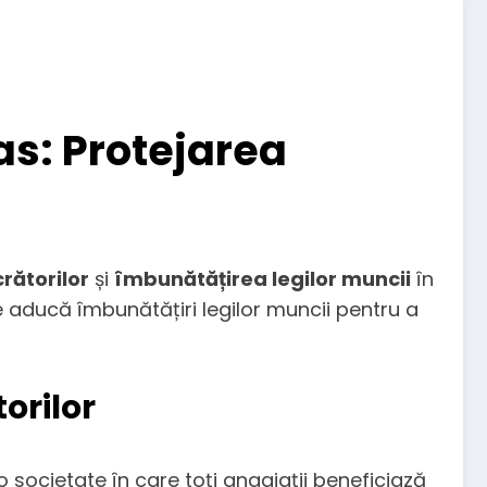
as: Protejarea
crătorilor
și
îmbunătățirea legilor muncii
în
e aducă îmbunătățiri legilor muncii pentru a
orilor
-o societate în care toți angajații beneficiază