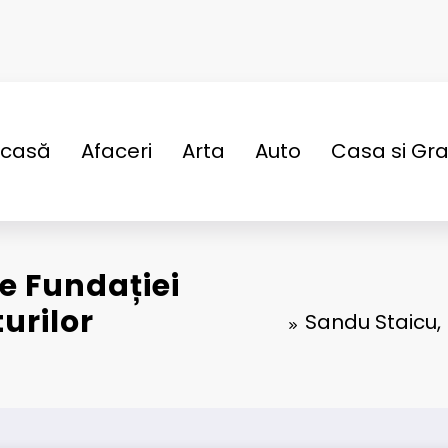
casă
Afaceri
Arta
Auto
Casa si Gr
e Fundației
urilor
Sandu Staicu, 