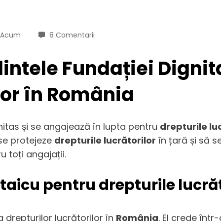
i Acum
8 Comentarii
intele Fundației Dignit
ilor în România
nitas și se angajează în lupta pentru
drepturile lu
 se protejeze
drepturile lucrătorilor
în țară și să s
 toți angajații.
aicu pentru drepturile lucrăt
drepturilor lucrătorilor în
România
. El crede într