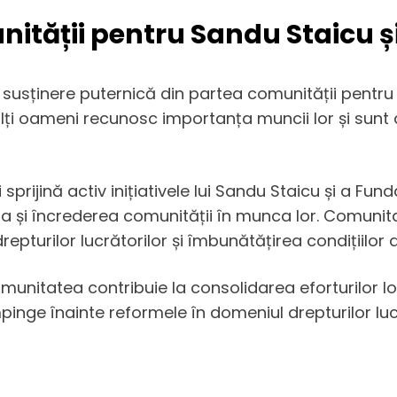
nității pentru Sandu Staicu ș
susținere puternică din partea comunității pentru
Mulți oameni recunosc importanța muncii lor și sunt 
 sprijină activ inițiativele lui Sandu Staicu și a Fun
a și încrederea comunității în munca lor. Comuni
repturilor lucrătorilor și îmbunătățirea condițiilo
omunitatea contribuie la consolidarea eforturilor lo
pinge înainte reformele în domeniul drepturilor lucr