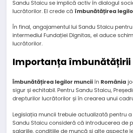
Sandu Staicu se implică activ în dialogul socia
lucrătorilor. El crede că
îmbunătățirea legilo
În final, angajamentul lui Sandu Staicu pentr
intermediul Fundației Dignitas, el aduce schi
lucrătorilor.
Importanța îmbunătățirii 
Îmbunătățirea legilor muncii
în
România
jo
sigur și echitabil. Pentru Sandu Staicu, Președ
drepturilor lucrătorilor și în crearea unui cad
Legislația muncii trebuie actualizată pentru a
Sandu Staicu consideră că introducerea de pre
salariile, condițiile de muncă și alte aspecte