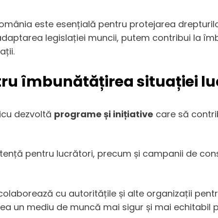
România este esențială pentru protejarea drepturilo
i adaptarea legislației muncii, putem contribui la î
ții.
tru îmbunătățirea situației lu
icu dezvoltă
programe și inițiative
care să contrib
tență pentru lucrători, precum și campanii de conș
i colaborează cu autoritățile și alte organizații pe
rea un mediu de muncă mai sigur și mai echitabil pe