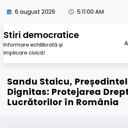
Sari
la
6 august 2026
5:11:01 AM
conținut
Stiri democratice
A
Informare echilibrată și
implicare civică!
Sandu Staicu, Președintel
Dignitas: Protejarea Drept
Lucrătorilor în România