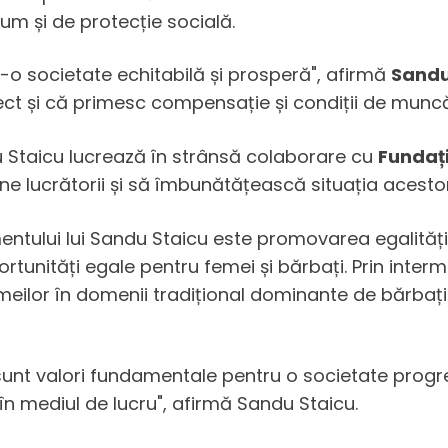
um și de protecție socială.
r-o societate echitabilă și prosperă", afirmă
Sandu
rect și că primesc compensație și condiții de munc
u Staicu lucrează în strânsă colaborare cu
Fundați
ine lucrătorii și să îmbunătățească situația acestor
entului lui Sandu Staicu este promovarea egalității
portunități egale pentru femei și bărbați. Prin inte
eilor în domenii tradițional dominante de bărbați 
 sunt valori fundamentale pentru o societate progres
în mediul de lucru", afirmă Sandu Staicu.