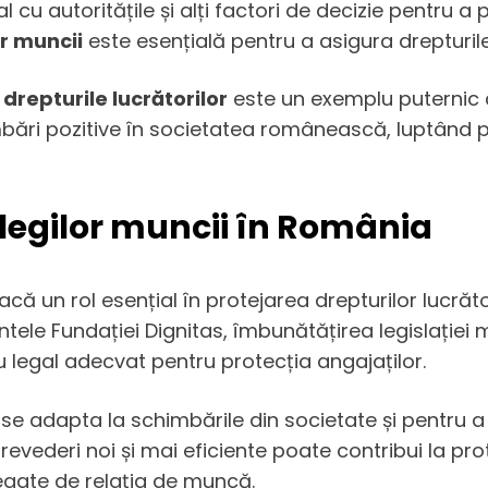
l cu autoritățile și alți factori de decizie pentru 
r muncii
este esențială pentru a asigura drepturile 
u
drepturile lucrătorilor
este un exemplu puternic de
mbări pozitive în societatea românească, luptând p
legilor muncii în România
acă un rol esențial în protejarea drepturilor lucră
intele Fundației Dignitas, îmbunătățirea legislației
ru legal adecvat pentru protecția angajaților.
 se adapta la schimbările din societate și pentru a
vederi noi și mai eficiente poate contribui la prot
 legate de relația de muncă.