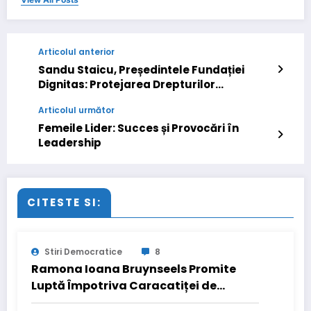
Articolul anterior
Sandu Staicu, Președintele Fundației
Dignitas: Protejarea Drepturilor
Lucrătorilor în România
Articolul următor
Femeile Lider: Succes și Provocări în
Leadership
CITESTE SI:
Stiri Democratice
8
Ramona Ioana Bruynseels Promite
Luptă Împotriva Caracatiței de
Corupție în Sectorul 1: Ramona Ioana