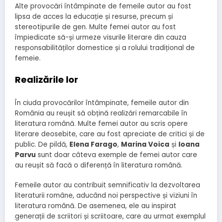
Alte provocări întâmpinate de femeile autor au fost
lipsa de acces la educație și resurse, precum și
stereotipurile de gen. Multe femei autor au fost
împiedicate să-și urmeze visurile literare din cauza
responsabilităților domestice și a rolului tradițional de
femeie.
Realizările lor
În ciuda provocărilor întâmpinate, femeile autor din
România au reușit să obțină realizări remarcabile în
literatura română. Multe femei autor au scris opere
literare deosebite, care au fost apreciate de critici și de
public. De pildă,
Elena Farago
,
Marina Voica
și
Ioana
Parvu
sunt doar câteva exemple de femei autor care
au reușit să facă o diferență în literatura română.
Femeile autor au contribuit semnificativ la dezvoltarea
literaturii române, aducând noi perspective și viziuni în
literatura română. De asemenea, ele au inspirat
generații de scriitori și scriitoare, care au urmat exemplul