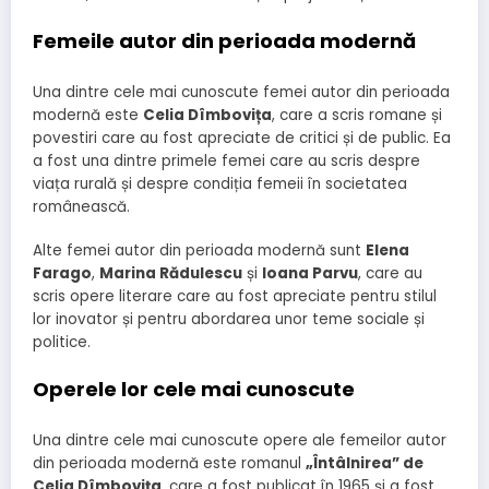
Femeile autor din perioada modernă
Una dintre cele mai cunoscute femei autor din perioada
modernă este
Celia Dîmbovița
, care a scris romane și
povestiri care au fost apreciate de critici și de public. Ea
a fost una dintre primele femei care au scris despre
viața rurală și despre condiția femeii în societatea
românească.
Alte femei autor din perioada modernă sunt
Elena
Farago
,
Marina Rădulescu
și
Ioana Parvu
, care au
scris opere literare care au fost apreciate pentru stilul
lor inovator și pentru abordarea unor teme sociale și
politice.
Operele lor cele mai cunoscute
Una dintre cele mai cunoscute opere ale femeilor autor
din perioada modernă este romanul
„Întâlnirea” de
Celia Dîmbovița
, care a fost publicat în 1965 și a fost