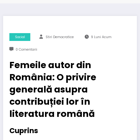
Social
Stiri Democratice
9 Luni Acum
0 Comentarii
Femeile autor din
România: O privire
generală asupra
contribuției lor în
literatura română
Cuprins