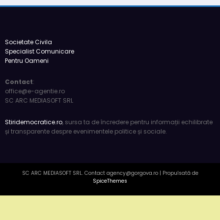
România de facto: realități și perspec
5 luni acum
press
Societate Civila
Specialist Comunicare
Pentru Oameni
Contact
:
office@e-agentie.ro