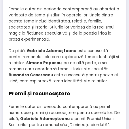
Femeile autor din perioada contemporană au abordat o
varietate de teme și stiluri în operele lor. Unele dintre
aceste teme includ identitatea, relațiile, familia,
societatea și istoria. Stilurile lor variază de la realismul
magic la ficțiunea speculativă și de la poezia lirică la
proza experimentală.
De pildă,
Gabriela Adameșteanu
este cunoscută
pentru romanele sale care explorează tema identității și
relațiilor.
Simona Popescu
, pe de altă parte, a scris
romane care abordează tema istoriei și a societății.
Ruxandra Cesereanu
este cunoscută pentru poezia ei
lirică, care explorează tema identității și a relațiilor.
Premii și recunoaștere
Femeile autor din perioada contemporană au primit
numeroase premii și recunoaștere pentru operele lor. De
pildă,
Gabriela Adameșteanu
a primit Premiul Uniunii
Scriitorilor pentru romanul său „Dimineața pierdută”.