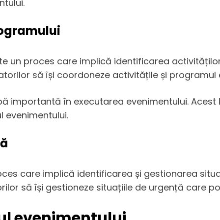
tului.
rogramului
e un proces care implică identificarea activitățilo
orilor să își coordoneze activitățile și programul
pă importantă în executarea evenimentului. Acest l
l evenimentului.
ță
ces care implică identificarea și gestionarea situ
ilor să își gestioneze situațiile de urgență care p
ul evenimentului