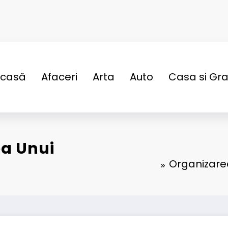
casă
Afaceri
Arta
Auto
Casa si Gr
ea Unui
Organizare