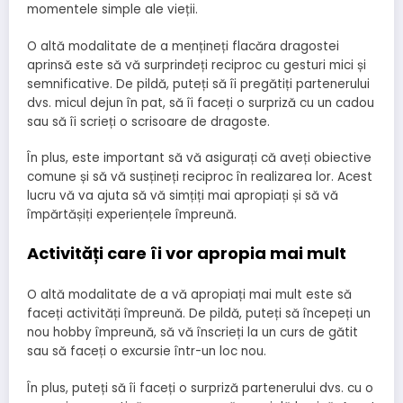
momentele simple ale vieții.
O altă modalitate de a mențineți flacăra dragostei
aprinsă este să vă surprindeți reciproc cu gesturi mici și
semnificative. De pildă, puteți să îi pregătiți partenerului
dvs. micul dejun în pat, să îi faceți o surpriză cu un cadou
sau să îi scrieți o scrisoare de dragoste.
În plus, este important să vă asigurați că aveți obiective
comune și să vă susțineți reciproc în realizarea lor. Acest
lucru vă va ajuta să vă simțiți mai apropiați și să vă
împărtășiți experiențele împreună.
Activități care îi vor apropia mai mult
O altă modalitate de a vă apropiați mai mult este să
faceți activități împreună. De pildă, puteți să începeți un
nou hobby împreună, să vă înscrieți la un curs de gătit
sau să faceți o excursie într-un loc nou.
În plus, puteți să îi faceți o surpriză partenerului dvs. cu o