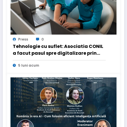
Press
0
Tehnologie cu suflet: Asociatia CONIL
a facut pasul spre digitalizare prin
PNRR pentru a fi mai aproape de copiii
5 luni acum
cu nevoi speciale