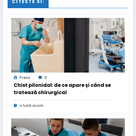
CITESTE SI:
Press
0
Chist pilonidal: de ce apare și când se
tratează chirurgical
o lună acum