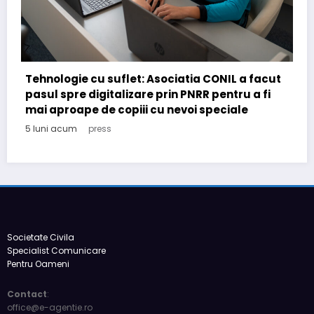
t
România de facto: realități și perspective 2026
5 luni acum
press