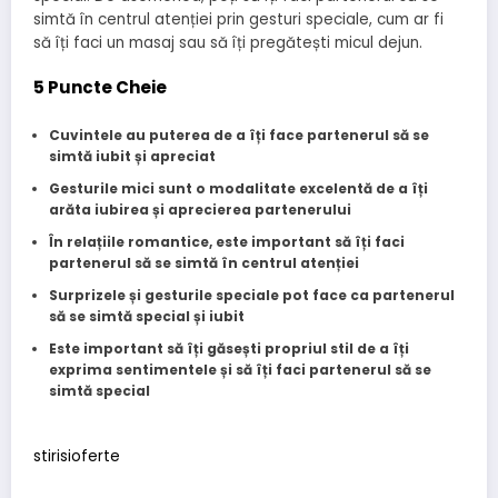
simtă în centrul atenției prin gesturi speciale, cum ar fi
să îți faci un masaj sau să îți pregătești micul dejun.
5 Puncte Cheie
Cuvintele au puterea de a îți face partenerul să se
simtă iubit și apreciat
Gesturile mici sunt o modalitate excelentă de a îți
arăta iubirea și aprecierea partenerului
În relațiile romantice, este important să îți faci
partenerul să se simtă în centrul atenției
Surprizele și gesturile speciale pot face ca partenerul
să se simtă special și iubit
Este important să îți găsești propriul stil de a îți
exprima sentimentele și să îți faci partenerul să se
simtă special
stirisioferte