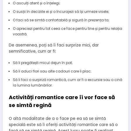
O asculți atent și o înțelegi;
O susții în deciziile ei și o încurajezi să își urmeze visele;
O faci să se simtă confortabilă și sigură în prezența ta;
O apreciezi pentru tot ceea ce face pentru tine și pentru relația
voastră.
De asemenea, poți să îi faci surprize mici, dar
semnificative, cum ar fi:
Să îi pregătești micul dejun în pat;
Să îi aduci flori sau alte cadouri care îi plac;
Să îi faci o surpriză romantică, cum ar fi o excursie sau o cină
la lumina lumânărilor.
Activități romantice care îi vor face să
se simtă regină
O altă modalitate de a o face pe ea să se simtă
specială este să îi oferiți activități romantice care să o
facă să se simtă regină. Acest lucru poate fi realizat