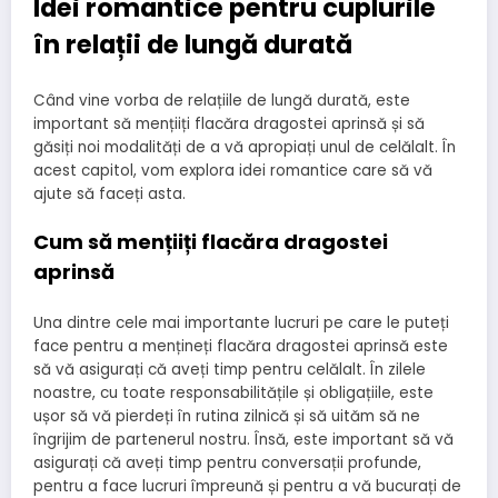
Idei romantice pentru cuplurile
în relații de lungă durată
Când vine vorba de relațiile de lungă durată, este
important să mențiiți flacăra dragostei aprinsă și să
găsiți noi modalități de a vă apropiați unul de celălalt. În
acest capitol, vom explora idei romantice care să vă
ajute să faceți asta.
Cum să mențiiți flacăra dragostei
aprinsă
Una dintre cele mai importante lucruri pe care le puteți
face pentru a mențineți flacăra dragostei aprinsă este
să vă asigurați că aveți timp pentru celălalt. În zilele
noastre, cu toate responsabilitățile și obligațiile, este
ușor să vă pierdeți în rutina zilnică și să uităm să ne
îngrijim de partenerul nostru. Însă, este important să vă
asigurați că aveți timp pentru conversații profunde,
pentru a face lucruri împreună și pentru a vă bucurați de