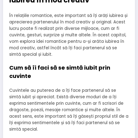
iubirea în mod creativ
În relațiile romantice, este important să îți arăți iubirea și
aprecierea partenerului în mod creativ și original. Acest
lucru poate fi realizat prin diverse mijloace, cum ar fi
cuvinte, gesturi, surprize și multe altele. În acest capitol,
vom explora idei romantice pentru a-și arăta iubirea în
mod creativ, astfel încât să îți faci partenerul să se
simtă special și iubit.
Cum să îi faci să se simtă iubit prin
cuvinte
Cuvintele au puterea de a îți face partenerul să se
simtă iubit și apreciat. Există diverse moduri de a îți
exprima sentimentele prin cuvinte, cum ar fi scrisori de
dragoste, poezii, mesaje romantice și multe altele. În
acest sens, este important să îți găsești propriul stil de a
îți exprima sentimentele și să îți faci partenerul să se
simtă special.