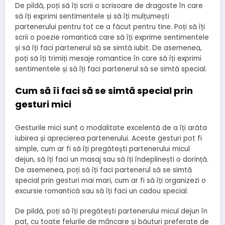
De pildă, poți să îți scrii o scrisoare de dragoste în care
să îți exprimi sentimentele și să îți mulțumești
partenerului pentru tot ce a făcut pentru tine. Poți să îți
scrii o poezie romantică care să îți exprime sentimentele
și să îți faci partenerul să se simtă iubit. De asemenea,
poți să îți trimiți mesaje romantice în care să îți exprimi
sentimentele și să îți faci partenerul să se simtă special.
Cum să îi faci să se simtă special prin
gesturi mici
Gesturile mici sunt o modalitate excelentă de a îți arăta
iubirea și aprecierea partenerului. Aceste gesturi pot fi
simple, cum ar fi să îți pregătești partenerului micul
dejun, să îți faci un masaj sau să îți îndeplinești o dorință.
De asemenea, poți să îți faci partenerul să se simtă
special prin gesturi mai mari, cum ar fi să îți organizezi o
excursie romantică sau să îți faci un cadou special.
De pildă, poți să îți pregătești partenerului micul dejun în
pat, cu toate felurile de mâncare și băuturi preferate de