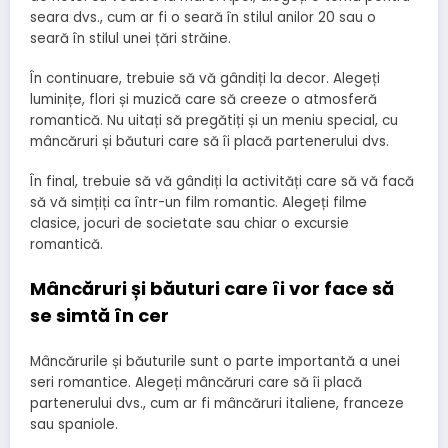
seara dvs., cum ar fi o seară în stilul anilor 20 sau o
seară în stilul unei țări străine.
În continuare, trebuie să vă gândiți la decor. Alegeți
luminițe, flori și muzică care să creeze o atmosferă
romantică. Nu uitați să pregătiți și un meniu special, cu
mâncăruri și băuturi care să îi placă partenerului dvs.
În final, trebuie să vă gândiți la activități care să vă facă
să vă simțiți ca într-un film romantic. Alegeți filme
clasice, jocuri de societate sau chiar o excursie
romantică.
Mâncăruri și băuturi care îi vor face să
se simtă în cer
Mâncărurile și băuturile sunt o parte importantă a unei
seri romantice. Alegeți mâncăruri care să îi placă
partenerului dvs., cum ar fi mâncăruri italiene, franceze
sau spaniole.