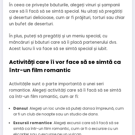
În ceea ce privește băuturile, alegeți vinuri și șampanii
care să îi facă să se simtă special. Nu uitați să pregătiți
și deserturi delicioase, cum ar fi prăjituri, torturi sau chiar
un bufet de deserturi.
În plus, puteți să pregătiți și un meniu special, cu
mâncăruri și băuturi care să îi placă partenerului dvs.
Acest lucru îi va face să se simtă special și iubit.
Activități care îi vor face să se simtă ca
într-un film romantic
Activitățile sunt o parte importantă a unei seri
romantice. Alegeți activități care să îi facă să se simtă
ca într-un film romantic, cum ar fi:
Dansul
: Alegeți un loc unde să puteți dansa împreună, cum
ar fi un club de noapte sau un studio de dans.
Excursii romantice
: Alegeți excursii care să îi facă să se
simtă ca într-un film romantic, cum ar fi o excursie cu un
elicopter sau o excursie pe un vulcan.