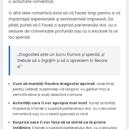
o activitate romantică.
O altă idee romantică este să vă faceți timp pentru a vă
împărtășiți experiențele și sentimentele împreună. De
pildă, puteți să îi faceți o surpriză partenerului dvs. cu o
sesiune de conversație profundă sau cu o excursie la un
loc special.
„Dragostea este un lucru frumos și special, și
trebuie să o îngrijim și să o apreciem în fiecare
zi.”
Cum să mențiiți flacăra dragostei aprinsă
: aveți timp
pentru celălalt, surprindeți-vă reciproc cu gesturi mici și
semnificative și aveți obiective comune.
Activități care îi vor apropia mai mult
: faceți activități
împreună, îi faceți o surpriză partenerului dvs. cu o excursie
romantică sau cu o seară specială la cină.
Surprize care îi vor face să se simtă ca la prima
întâlnire
: îi faceți o surpriză partenerului dvs. cu o excursie