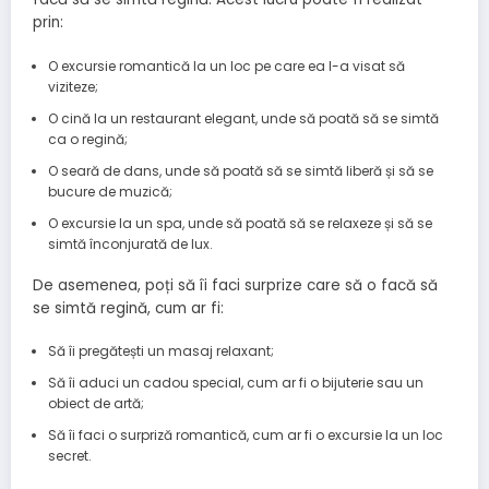
prin:
O excursie romantică la un loc pe care ea l-a visat să
viziteze;
O cină la un restaurant elegant, unde să poată să se simtă
ca o regină;
O seară de dans, unde să poată să se simtă liberă și să se
bucure de muzică;
O excursie la un spa, unde să poată să se relaxeze și să se
simtă înconjurată de lux.
De asemenea, poți să îi faci surprize care să o facă să
se simtă regină, cum ar fi:
Să îi pregătești un masaj relaxant;
Să îi aduci un cadou special, cum ar fi o bijuterie sau un
obiect de artă;
Să îi faci o surpriză romantică, cum ar fi o excursie la un loc
secret.