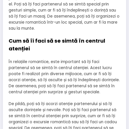
el. Poți să îți faci partenerul să se simtă special prin
gesturi simple, cum ar fi să îți îndeplinești o dorință sau
să îți faci un masaj. De asemenea, poți să îți organizezi o
excursie romantică într-un loc special, cum ar fi la mare
sau la munte.
Cum să îi faci să se simtă în centrul
atenției
În relațiile romantice, este important să îți faci
partenerul să se simtă în centrul atenției. Acest lucru
poate fi realizat prin diverse mijloace, cum ar fi să îți
acorzi atenție, să îți asculte și să îți îndeplinești dorințele.
De asemenea, poți să îți faci partenerul să se simtă în
centrul atenției prin surprize și gesturi speciale.
De pildă, poți să îți acorzi atenție partenerului și să îți
asculte dorințele și nevoile. Poți să îți faci partenerul să
se simtă în centrul atenției prin surprize, cum ar fi să îți
organizezi o excursie romantică sau să îți faci un cadou
special. De asemenea, poți să îți faci partenerul să se