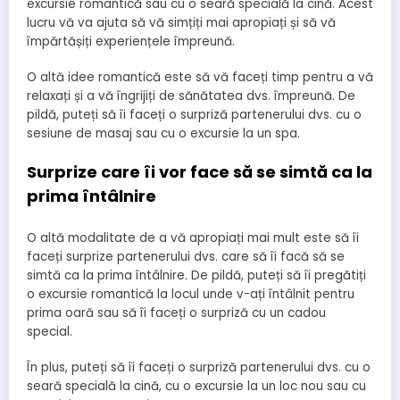
excursie romantică sau cu o seară specială la cină. Acest
lucru vă va ajuta să vă simțiți mai apropiați și să vă
împărtășiți experiențele împreună.
O altă idee romantică este să vă faceți timp pentru a vă
relaxați și a vă îngrijiți de sănătatea dvs. împreună. De
pildă, puteți să îi faceți o surpriză partenerului dvs. cu o
sesiune de masaj sau cu o excursie la un spa.
Surprize care îi vor face să se simtă ca la
prima întâlnire
O altă modalitate de a vă apropiați mai mult este să îi
faceți surprize partenerului dvs. care să îi facă să se
simtă ca la prima întâlnire. De pildă, puteți să îi pregătiți
o excursie romantică la locul unde v-ați întâlnit pentru
prima oară sau să îi faceți o surpriză cu un cadou
special.
În plus, puteți să îi faceți o surpriză partenerului dvs. cu o
seară specială la cină, cu o excursie la un loc nou sau cu