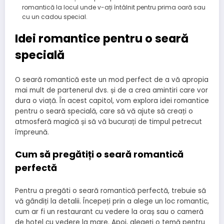
romantică la locul unde v-ați întâlnit pentru prima oară sau
cu un cadou special.
Idei romantice pentru o seară
specială
O seară romantică este un mod perfect de a vă apropia
mai mult de partenerul dvs. și de a crea amintiri care vor
dura o viață. În acest capitol, vom explora idei romantice
pentru o seară specială, care să vă ajute să creați o
atmosferă magică și să vă bucurați de timpul petrecut
împreună.
Cum să pregătiți o seară romantică
perfectă
Pentru a pregăti o seară romantică perfectă, trebuie să
vă gândiți la detalii. Începeți prin a alege un loc romantic,
cum ar fi un restaurant cu vedere la oraș sau o cameră
de hotel cu vedere la mare. Apoi, alegeți o temă pentru