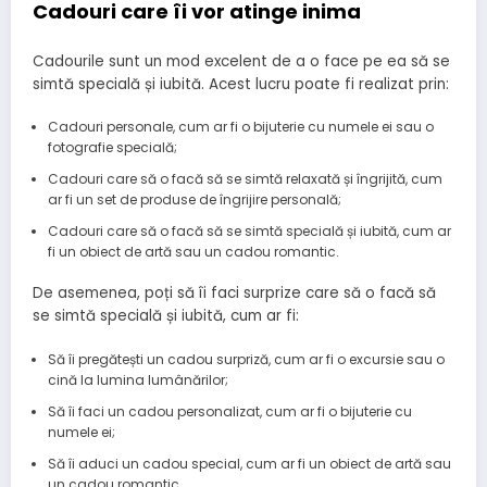
Cadouri care îi vor atinge inima
Cadourile sunt un mod excelent de a o face pe ea să se
simtă specială și iubită. Acest lucru poate fi realizat prin:
Cadouri personale, cum ar fi o bijuterie cu numele ei sau o
fotografie specială;
Cadouri care să o facă să se simtă relaxată și îngrijită, cum
ar fi un set de produse de îngrijire personală;
Cadouri care să o facă să se simtă specială și iubită, cum ar
fi un obiect de artă sau un cadou romantic.
De asemenea, poți să îi faci surprize care să o facă să
se simtă specială și iubită, cum ar fi:
Să îi pregătești un cadou surpriză, cum ar fi o excursie sau o
cină la lumina lumânărilor;
Să îi faci un cadou personalizat, cum ar fi o bijuterie cu
numele ei;
Să îi aduci un cadou special, cum ar fi un obiect de artă sau
un cadou romantic.