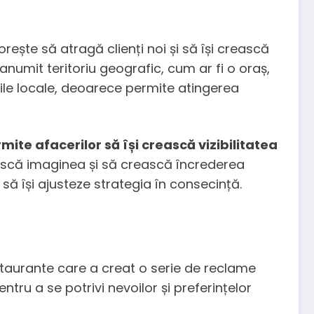
rește să atragă clienți noi și să își crească
umit teritoriu geografic, cum ar fi o oraș,
ile locale, deoarece permite atingerea
mite afacerilor să își crească vizibilitatea
ească imaginea și să crească încrederea
 să își ajusteze strategia în consecință.
staurante care a creat o serie de reclame
ntru a se potrivi nevoilor și preferințelor