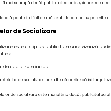
ate fi mai scumpă decât publicitatea online, deoarece nece
ne locală poate fi dificil de măsurat, deoarece nu permite o
lelor de Socializare
ializare este un tip de publicitate care vizează aud
ltele.
or de socializare includ:
rețelelor de socializare permite afacerilor să își targeteze c
țelelor de socializare este mai ieftină decât publicitatea o