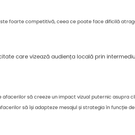
este foarte competitivă, ceea ce poate face dificilă atrager
licitate care vizează audiența locală prin intermedi
te afacerilor să creeze un impact vizual puternic asupra cli
afacerilor să își adapteze mesajul și strategia în funcție de