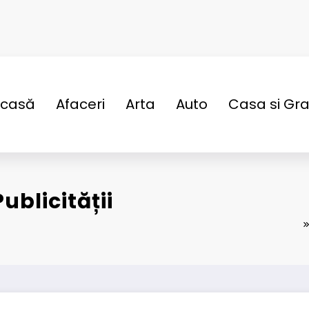
casă
Afaceri
Arta
Auto
Casa si Gr
ublicității