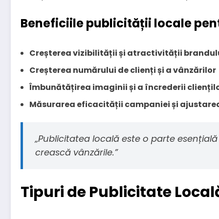
Beneficiile publicității locale pe
Creșterea vizibilității și atractivității brandul
Creșterea numărului de clienți și a vânzărilor
Îmbunătățirea imaginii și a încrederii cliențil
Măsurarea eficacității campaniei și ajustare
„Publicitatea locală este o parte esențială
crească vânzările.”
Tipuri de Publicitate Local