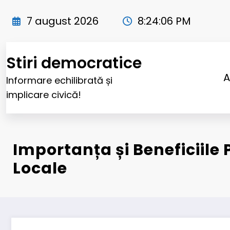
Sari
la
7 august 2026
8:24:07 PM
conținut
Stiri democratice
A
Informare echilibrată și
implicare civică!
Importanța și Beneficiile P
Locale