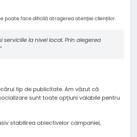
 poate face dificilă atragerea atenției clienților.
erviciile la nivel local. Prin alegerea
”
ecărui tip de publicitate. Am văzut că
 socializare sunt toate opțiuni valabile pentru
siv stabilirea obiectivelor campaniei,