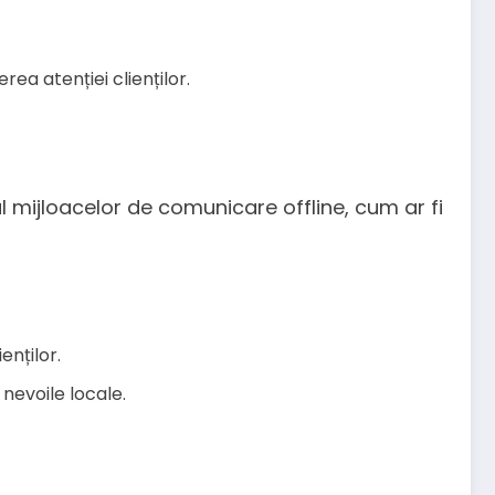
ea atenției clienților.
ul mijloacelor de comunicare offline, cum ar fi
enților.
 nevoile locale.