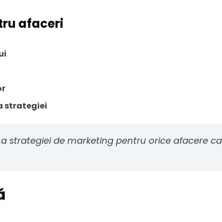
ntru afaceri
ui
or
a strategiei
 a strategiei de marketing pentru orice afacere care
ă