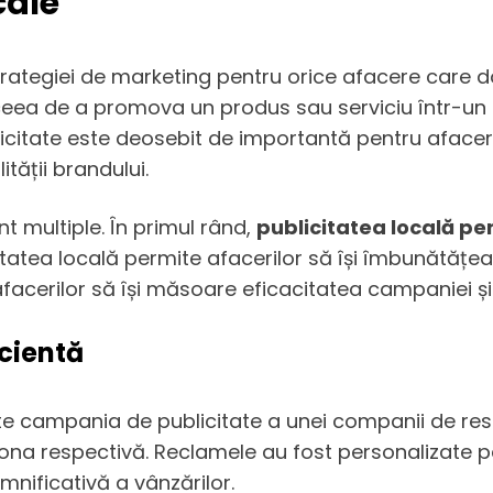
cale
trategiei de marketing pentru orice afacere care do
eea de a promova un produs sau serviciu într-un an
icitate este deosebit de importantă pentru afacer
lității brandului.
unt multiple. În primul rând,
publicitatea locală per
itatea locală permite afacerilor să își îmbunătăț
e afacerilor să își măsoare eficacitatea campaniei și
icientă
ste campania de publicitate a unei companii de re
n zona respectivă. Reclamele au fost personalizate pe
emnificativă a vânzărilor.