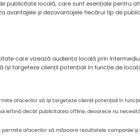
 de publicitate locală, care sunt esențiale pentru 
iza avantajele și dezavantajele fiecărui tip de publi
citate care vizează audiența locală prin intermediul 
își targeteze clienții potențiali în funcție de locați
mite afacerilor să își targeteze clienții potențiali în funcți
mai ieftină decât publicitatea offline, deoarece nu necesit
lă permite afacerilor să măsoare rezultatele campaniei și 