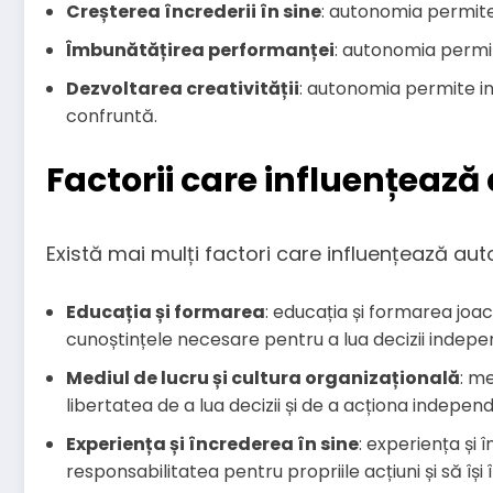
Creșterea încrederii în sine
: autonomia permite i
Îmbunătățirea performanței
: autonomia permit
Dezvoltarea creativității
: autonomia permite ind
confruntă.
Factorii care influențeaz
Există mai mulți factori care influențează aut
Educația și formarea
: educația și formarea joac
cunoștințele necesare pentru a lua decizii indep
Mediul de lucru și cultura organizațională
: me
libertatea de a lua decizii și de a acționa indepen
Experiența și încrederea în sine
: experiența și
responsabilitatea pentru propriile acțiuni și să își