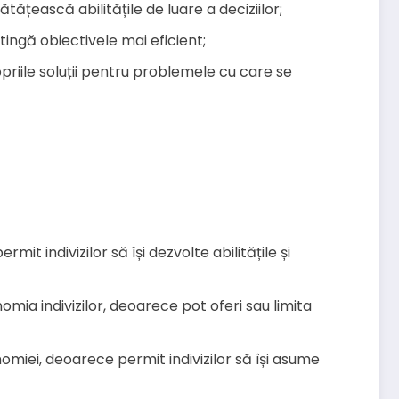
ătățească abilitățile de luare a deciziilor;
tingă obiectivele mai eficient;
opriile soluții pentru problemele cu care se
t indivizilor să își dezvolte abilitățile și
omia indivizilor, deoarece pot oferi sau limita
omiei, deoarece permit indivizilor să își asume