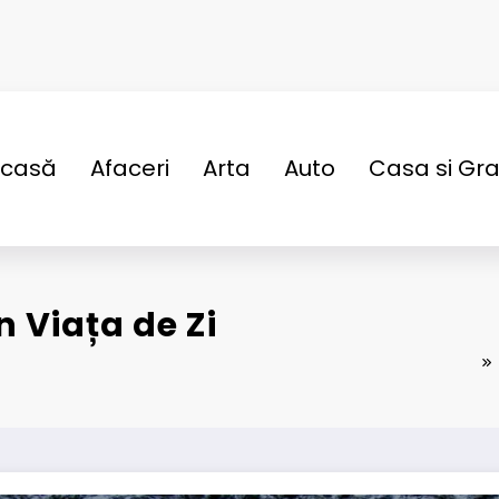
casă
Afaceri
Arta
Auto
Casa si Gr
 Viața de Zi