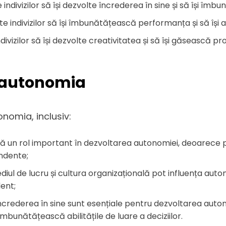
ndivizilor să își dezvolte încrederea în sine și să își îmbun
e indivizilor să își îmbunătățească performanța și să își a
ivizilor să își dezvolte creativitatea și să își găsească pr
ă autonomia
onomia, inclusiv:
ă un rol important în dezvoltarea autonomiei, deoarece permi
endente;
diul de lucru și cultura organizațională pot influența auton
dent;
 încrederea în sine sunt esențiale pentru dezvoltarea auton
 îmbunătățească abilitățile de luare a deciziilor.