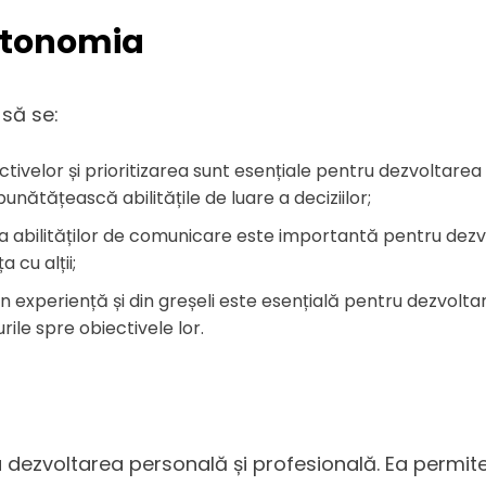
utonomia
să se:
ctivelor și prioritizarea sunt esențiale pentru dezvoltarea
bunătățească abilitățile de luare a deciziilor;
ea abilităților de comunicare este importantă pentru dezv
 cu alții;
in experiență și din greșeli este esențială pentru dezvolta
rile spre obiectivele lor.
 dezvoltarea personală și profesională. Ea permite 