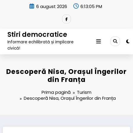
Sari
6 august 2026
6:13:06 PM
la
conținut
Stiri democratice
Informare echilibrată și implicare
civică!
Descoperă Nisa, Orașul Îngerilor
din Franța
Prima pagină
Turism
Descoperă Nisa, Orașul Îngerilor din Franța