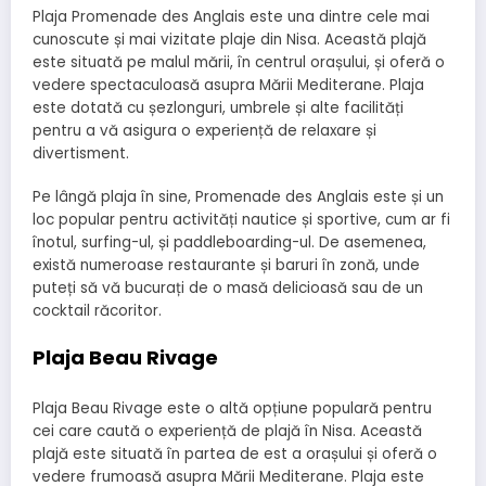
Plaja Promenade des Anglais este una dintre cele mai
cunoscute și mai vizitate plaje din Nisa. Această plajă
este situată pe malul mării, în centrul orașului, și oferă o
vedere spectaculoasă asupra Mării Mediterane. Plaja
este dotată cu șezlonguri, umbrele și alte facilități
pentru a vă asigura o experiență de relaxare și
divertisment.
Pe lângă plaja în sine, Promenade des Anglais este și un
loc popular pentru activități nautice și sportive, cum ar fi
înotul, surfing-ul, și paddleboarding-ul. De asemenea,
există numeroase restaurante și baruri în zonă, unde
puteți să vă bucurați de o masă delicioasă sau de un
cocktail răcoritor.
Plaja Beau Rivage
Plaja Beau Rivage este o altă opțiune populară pentru
cei care caută o experiență de plajă în Nisa. Această
plajă este situată în partea de est a orașului și oferă o
vedere frumoasă asupra Mării Mediterane. Plaja este