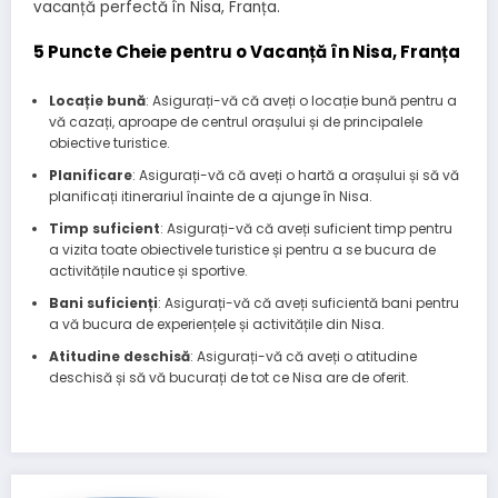
vacanță perfectă în Nisa, Franța.
5 Puncte Cheie pentru o Vacanță în Nisa, Franța
Locație bună
: Asigurați-vă că aveți o locație bună pentru a
vă cazați, aproape de centrul orașului și de principalele
obiective turistice.
Planificare
: Asigurați-vă că aveți o hartă a orașului și să vă
planificați itinerariul înainte de a ajunge în Nisa.
Timp suficient
: Asigurați-vă că aveți suficient timp pentru
a vizita toate obiectivele turistice și pentru a se bucura de
activitățile nautice și sportive.
Bani suficienți
: Asigurați-vă că aveți suficientă bani pentru
a vă bucura de experiențele și activitățile din Nisa.
Atitudine deschisă
: Asigurați-vă că aveți o atitudine
deschisă și să vă bucurați de tot ce Nisa are de oferit.