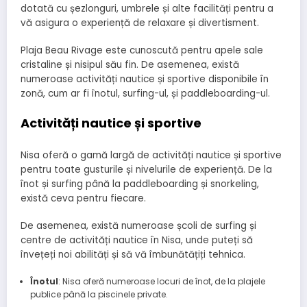
dotată cu șezlonguri, umbrele și alte facilități pentru a
vă asigura o experiență de relaxare și divertisment.
Plaja Beau Rivage este cunoscută pentru apele sale
cristaline și nisipul său fin. De asemenea, există
numeroase activități nautice și sportive disponibile în
zonă, cum ar fi înotul, surfing-ul, și paddleboarding-ul.
Activități nautice și sportive
Nisa oferă o gamă largă de activități nautice și sportive
pentru toate gusturile și nivelurile de experiență. De la
înot și surfing până la paddleboarding și snorkeling,
există ceva pentru fiecare.
De asemenea, există numeroase școli de surfing și
centre de activități nautice în Nisa, unde puteți să
învețeți noi abilități și să vă îmbunătățiți tehnica.
Înotul
: Nisa oferă numeroase locuri de înot, de la plajele
publice până la piscinele private.