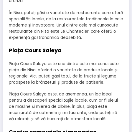
brânză.
În Nisa, puteți găsi o varietate de restaurante care oferă
specialități locale, de la restaurantele tradiționale la cele
moderne și inovatoare. Unul dintre cele mai cunoscute
restaurante din Nisa este Le Chantecler, care oferă o
experiență gastronomică deosebită.
Piața Cours Saleya
Piața Cours Saleya este una dintre cele mai cunoscute
piețe din Nisa, oferind o varietate de produse locale și
regionale. Aici, puteți găsi totul, de la fructe și legume
proaspete la brânzeturi și produse de patiserie.
Piața Cours Saleya este, de asemenea, un loc ideal
pentru a descoperi specialitățile locale, cum ar fi uleiul
de măsline și mierea de albine. În plus, piața este
înconjurată de cafenele și restaurante, unde puteți să
vă relaxați și să vă bucurați de atmosfera locală.
Centre comerciale și magazine