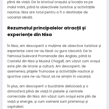
plină de viață. De la istoricul orașului și locația sa pe
malul mării, până la obiectivele turistice și activitățile
nautice, Nisa are totul pentru a fi o destinație de
vacanță ideală.
Rezumatul principalelor atracții și
experiențe din Nisa
În Nisa, am descoperit o mulțime de obiective turistice și
experiențe care ne-au lăsat cu gura căscată. De la
faimosul bulevard Promenade des Anglais, până la
Castelul din Nisa și Muzeul Chagall, am văzut cum orașul
este plin de istorie și cultură. Am descoperit, de
asemenea, plajele frumoase și activitățile nautice și
sportive care ne-au făcut să ne simțim în vacanță.
În plus, am descoperit o bucătărie delicioasă și o
atmosferă plină de viață în piețele și centrele
comerciale din Nisa. Am văzut cum orașul este plin de
viață și energie, și cum oamenii sunt prietenoși și
ospitalieri.