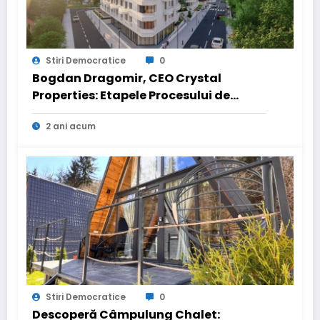
Stiri Democratice
0
Bogdan Dragomir, CEO Crystal
Properties: Etapele Procesului de
Vânzare pentru Achiziționarea unui
2 ani acum
Apartament în Ansamblurile Noastre
Stiri Democratice
0
Descoperă Câmpulung Chalet: