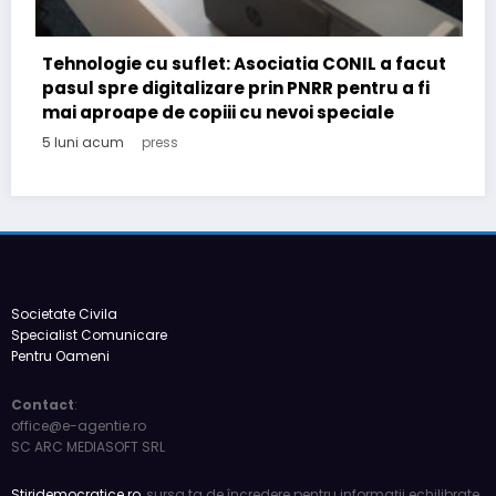
IL a facut
tru a fi
iale
România de facto: realități și perspectiv
5 luni acum
press