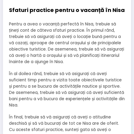
Sfaturi practice pentru o vacanță în Nisa
Pentru a avea o vacanță perfectă în Nisa, trebuie să
țineți cont de câteva sfaturi practice. În primul rând,
trebuie să vă asigurați că aveți o locație bună pentru a
vă cazați, aproape de centrul orașului și de principalele
obiective turistice. De asemenea, trebuie să vă asigurați
că aveți o hartă a orașului și să vă planificați itinerariul
înainte de a ajunge în Nisa.
În al doilea rând, trebuie să vă asigurați că aveți
suficient timp pentru a vizita toate obiectivele turistice
și pentru a se bucura de activitățile nautice și sportive.
De asemenea, trebuie să vă asigurați că aveți suficientă
bani pentru a vă bucura de experiențele și activitățile din
Nisa.
În final, trebuie să vă asigurați că aveți o atitudine
deschisă și să vă bucurați de tot ce Nisa are de oferit.
Cu aceste sfaturi practice, sunteți gata să aveți o