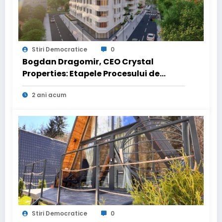
Stiri Democratice
0
Bogdan Dragomir, CEO Crystal
Properties: Etapele Procesului de
Vânzare pentru Achiziționarea unui
2 ani acum
Apartament în Ansamblurile Noastre
Stiri Democratice
0