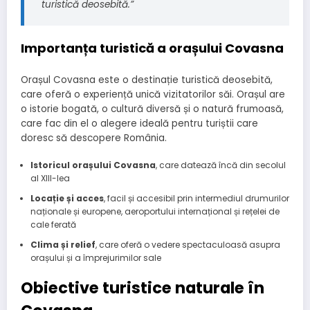
turistică deosebită.”
Importanța turistică a orașului Covasna
Orașul Covasna este o destinație turistică deosebită,
care oferă o experiență unică vizitatorilor săi. Orașul are
o istorie bogată, o cultură diversă și o natură frumoasă,
care fac din el o alegere ideală pentru turiștii care
doresc să descopere România.
Istoricul orașului Covasna
, care datează încă din secolul
al XIII-lea
Locație și acces
, facil și accesibil prin intermediul drumurilor
naționale și europene, aeroportului internațional și rețelei de
cale ferată
Clima și relief
, care oferă o vedere spectaculoasă asupra
orașului și a împrejurimilor sale
Obiective turistice naturale în