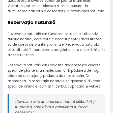
adăpostește diverse specii de plante și animale.
Vizitatorii pot să se relaxeze și să se bucure de
frumusețea naturală a cascadei și a rezervației naturale.
Rezervația naturală
Rezervația naturală din Covasna este un alt obiectiv
turistic natural, care este cunoscut pentru diversitatea
sa de specii de plante și animale. Rezervația naturală
este situată în apropierea orașului și este accesibilă prin
trasee turistice.
Rezervația naturală din Covasna adăpostește diverse
specii de plante și animale, cum ar fi pădurea de fag,
pădurea de stejar și pădurea de mesteacăn. De
asemenea, în rezervația naturală se găsesc și diverse
specii de animale, cum ar fi cerbul, căprioara și vulpea.
„Covasna este un oraș cu o natură sălbatică și
frumoasă, care oferă o experiență turistică
deosebită.”