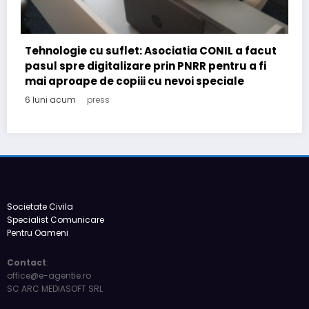
ut
România de facto: realități și perspective 2026
6 luni acum
press