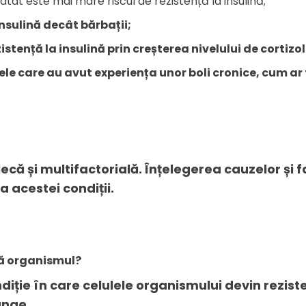
atât este mai mare riscul de rezistență la insulină;
insulină decât bărbații;
zistență la insulină prin creșterea nivelului de cortizo
ele care au avut experiența unor boli cronice, cum ar 
că și multifactorială. Înțelegerea cauzelor și fac
a acestei condiții.
ză organismul?
diție în care celulele organismului devin rezist
ânge.