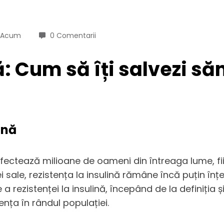
i Acum
0 Comentarii
ă: Cum să îți salvezi să
ină
fectează milioane de oameni din întreaga lume, fiin
 sale, rezistența la insulină rămâne încă puțin înț
 rezistenței la insulină, începând de la definiția ș
lența în rândul populației.