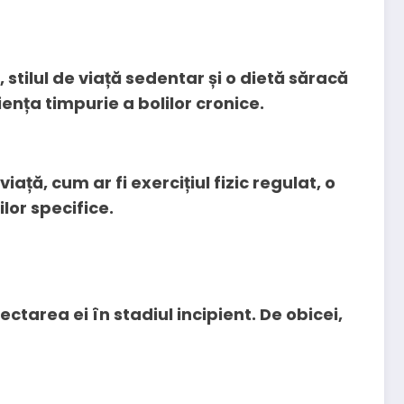
 stilul de viață sedentar și o dietă săracă
iența timpurie a bolilor cronice.
iață, cum ar fi exercițiul fizic regulat, o
lor specifice.
tarea ei în stadiul incipient. De obicei,