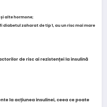
l și alte hormone;
fi diabetul zaharat de tip 1, au un risc mai mare
torilor de risc ai rezistenței la insulină
ente la acțiunea insulinei, ceea ce poate