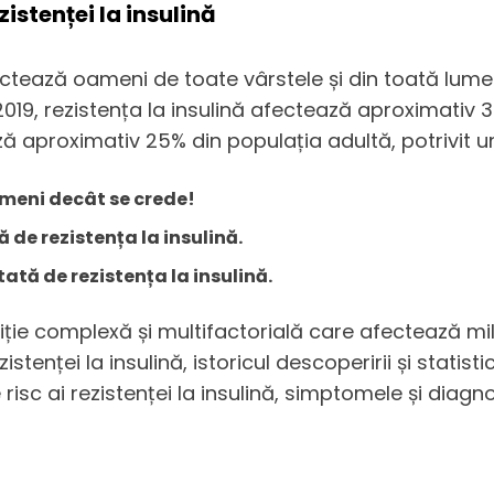
istenței la insulină
ectează oameni de toate vârstele și din toată lumea.
 2019, rezistența la insulină afectează aproximativ 
ă aproximativ 25% din populația adultă, potrivit u
ameni decât se crede!
 de rezistența la insulină.
ată de rezistența la insulină.
ndiție complexă și multifactorială care afectează m
tenței la insulină, istoricul descoperirii și statisti
isc ai rezistenței la insulină, simptomele și diagn