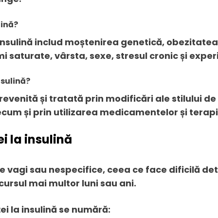
lină?
a insulină includ moștenirea genetică, obezitatea,
mi saturate, vârsta, sexe, stresul cronic și exper
nsulină?
venită și tratată prin modificări ale stilului de v
ecum și prin utilizarea medicamentelor și terapii
i la insulină
vagi sau nespecifice, ceea ce face dificilă detec
ursul mai multor luni sau ani.
ei la insulină se numără: