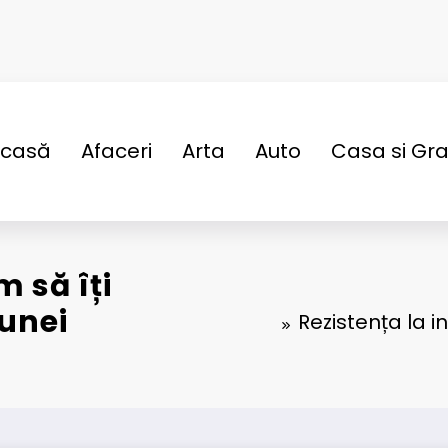
casă
Afaceri
Arta
Auto
Casa si Gr
m să îți
 unei
Rezistența la i