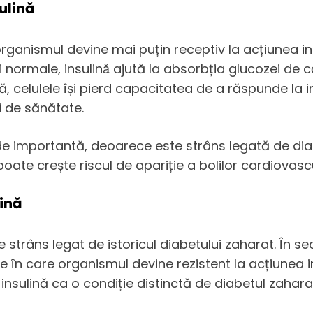
sulină
e organismul devine mai puțin receptiv la acțiunea
i normale, insulinǎ ajută la absorbția glucozei de c
nă, celulele își pierd capacitatea de a răspunde la i
i de sănătate.
de importantă, deoarece este strâns legată de diabe
te crește riscul de apariție a bolilor cardiovascu
lină
ste strâns legat de istoricul diabetului zaharat. În 
e în care organismul devine rezistent la acțiunea in
insulină ca o condiție distinctă de diabetul zahara