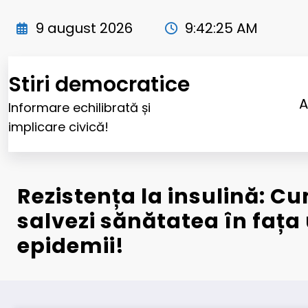
Sari
la
9 august 2026
9:42:26 AM
conținut
Stiri democratice
A
Informare echilibrată și
implicare civică!
Rezistența la insulină: Cu
salvezi sănătatea în fața
epidemii!