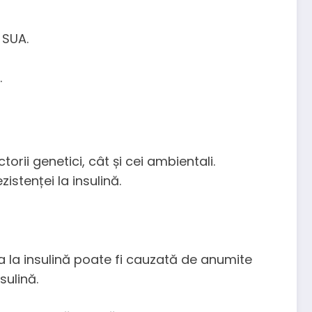
 SUA.
.
orii genetici, cât și cei ambientali.
istenței la insulină.
nța la insulină poate fi cauzată de anumite
sulină.