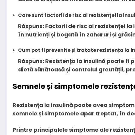
Care sunt factorii de risc ai rezistenței la insu
Răspuns: Factorii de risc ai rezistenței l
în nutrienți și bogată în zaharuri și grăsi
Cum pot fi prevenite și tratate rezistența la i
Răspuns: Rezistența la insulină poate fi pre
dietă sănătoasă și controlul greutății, pr
Semnele și simptomele rezistențe
Rezistența la insulină poate avea simptome 
semnele și simptomele apar treptat, în dec
Printre principalele simptome ale rezistenț