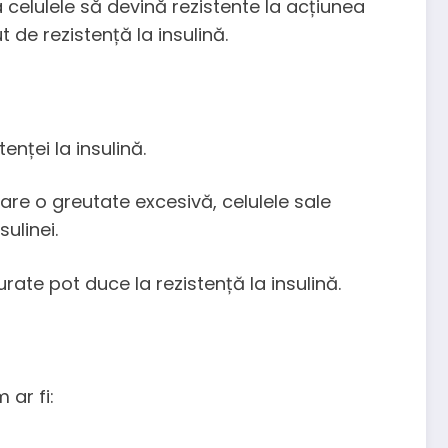
 celulele să devină rezistente la acțiunea
 de rezistență la insulină.
enței la insulină.
ă are o greutate excesivă, celulele sale
ulinei.
urate pot duce la rezistență la insulină.
 ar fi: