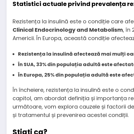
Statistici actuale privind prevalența rez
Rezistența la insulină este o condiție care af
Clinical Endocrinology and Metabolism
, în
Americii. În Europa, această condiție afecteaz
Rezistența la insulină afectează mai mulți o
În SUA, 33% din populația adultă este afectată
În Europa, 25% din populația adultă este afect
În încheiere, rezistența la insulină este o co
capitol, am abordat definiția și importanța rezis
următoare, vom explora cauzele și factorii de r
și tratamentul și prevenirea acestei condiții.
Stiati ca?