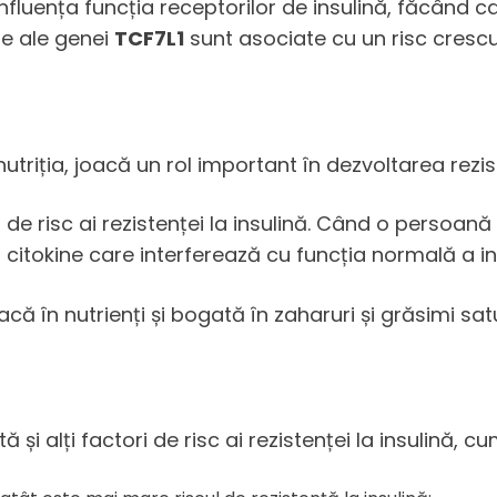
luența funcția receptorilor de insulină, făcând ca
te ale genei
TCF7L1
sunt asociate cu un risc crescut
 nutriția, joacă un rol important în dezvoltarea rezist
i de risc ai rezistenței la insulină. Când o persoan
citokine care interferează cu funcția normală a ins
racă în nutrienți și bogată în zaharuri și grăsimi sat
ă și alți factori de risc ai rezistenței la insulină, cum