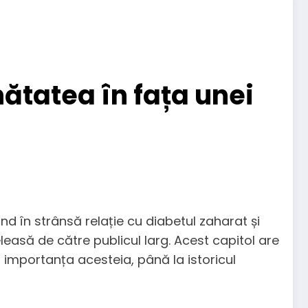
nătatea în fața unei
d în strânsă relație cu diabetul zaharat și
eleasă de către publicul larg. Acest capitol are
i importanța acesteia, până la istoricul