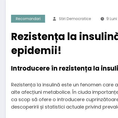
Recomandari
Stiri Democratice
9 Lun
Rezistența la insulin
epidemii!
Introducere în rezistența la insul
Rezistența la insulină este un fenomen care a
alte afecțiuni metabolice. În ciuda importanței
ca scop să ofere o introducere cuprinzătoare a
descoperirii și statistici actuale privind preva