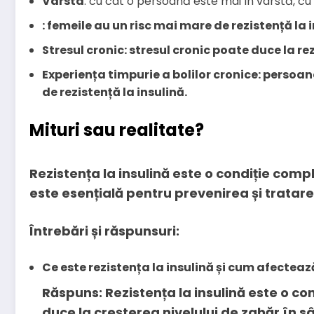
Vârsta
: cu cât o persoană este mai în vârstă, cu 
: femeile au un risc mai mare de rezistență la 
Stresul cronic
: stresul cronic poate duce la re
Experiența timpurie a bolilor cronice
: persoan
de rezistență la insulină.
Mituri sau realitate?
Rezistența la insulină este o condiție comple
este esențială pentru prevenirea și tratare
Întrebări și răspunsuri:
Ce este rezistența la insulină și cum afectea
Răspuns: Rezistența la insulină este o con
duce la creșterea nivelului de zahăr în s