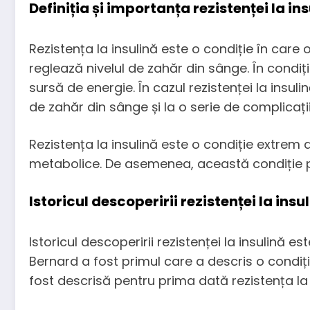
Definiția și importanța rezistenței la in
Rezistența la insulină este o condiție în car
reglează nivelul de zahăr din sânge. În condiți
sursă de energie. În cazul rezistenței la insuli
de zahăr din sânge și la o serie de complicați
Rezistența la insulină este o condiție extrem 
metabolice. De asemenea, această condiție poa
Istoricul descoperirii rezistenței la insu
Istoricul descoperirii rezistenței la insulină e
Bernard a fost primul care a descris o condiți
fost descrisă pentru prima dată rezistența la 