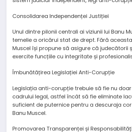
sistem judiciar independent, legi anti-corupți
Consolidarea Independenței Justiției
Unul dintre pilonii centrali ai viziunii lui Ban
temelie a oricărui stat de drept. Fără aceasta,
Muscel își propune să asigure că judecătorii ș
exercite funcțiile cu integritate și profesional
Îmbunătățirea Legislației Anti-Corupție
Legislația anti-corupție trebuie să fie nu doar
cadrului legal, astfel încât să fie eliminate 
suficient de puternice pentru a descuraja corupț
Banu Muscel.
Promovarea Transparenței și Responsabilități