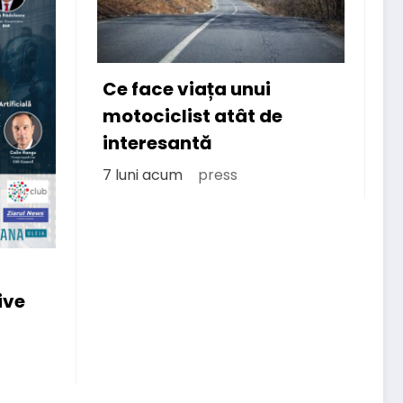
Cum găsești presa și
e
publicații pe Mastodon
România
8 luni acum
press