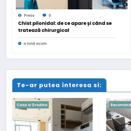
Press
0
Chist pilonidal: de ce apare și când se
tratează chirurgical
o lună acum
Te-ar putea interesa si:
Recomandari
Recoman