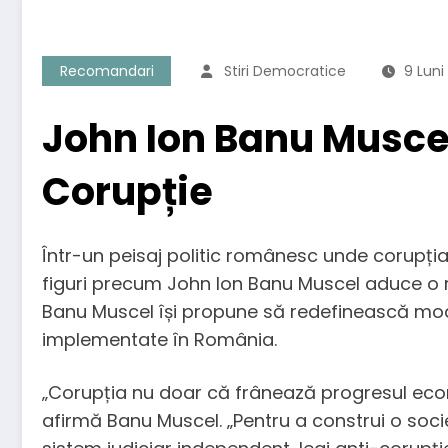
Recomandari
Stiri Democratice
9 Lun
John Ion Banu Muscel
Corupție
Într-un peisaj politic românesc unde corupția
figuri precum John Ion Banu Muscel aduce o ra
Banu Muscel își propune să redefinească modul
implementate în România.
„Corupția nu doar că frânează progresul econom
afirmă Banu Muscel. „Pentru a construi o soci