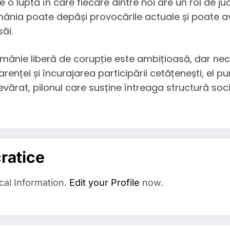
 o luptă în care fiecare dintre noi are un rol de juca
ia poate depăși provocările actuale și poate avan
săi.
mânie liberă de corupție este ambițioasă, dar neces
enței și încurajarea participării cetățenești, el p
vărat, pilonul care susține întreaga structură social
ratice
cal Information.
Edit your Profile
now.