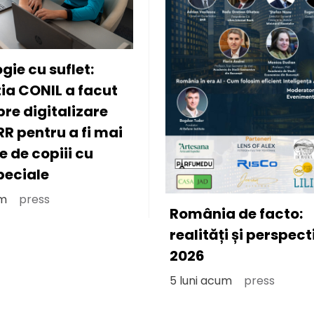
Ce face viața unui
motociclist atât d
interesantă
7 luni acum
press
a de facto:
ăți și perspective
cum
press