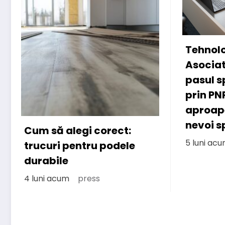
Tehnologie cu suflet:
Asociatia CONIL a facut
pasul spre digitalizare
prin PNRR pentru a fi mai
aproape de copiii cu
nevoi speciale
5 luni acum
press
Români
realit
2026
5 luni a