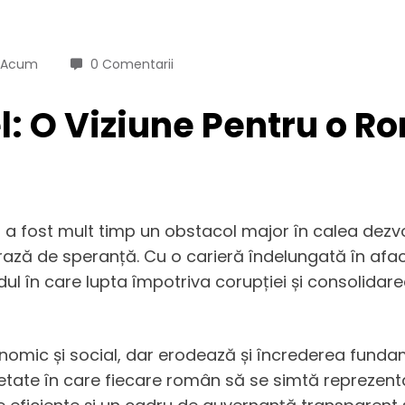
i Acum
0 Comentarii
: O Viziune Pentru o R
 a fost mult timp un obstacol major în calea dezvol
ză de speranță. Cu o carieră îndelungată în afaceri
 în care lupta împotriva corupției și consolidarea
ic și social, dar erodează și încrederea fundamenta
etate în care fiecare român să se simtă reprezenta