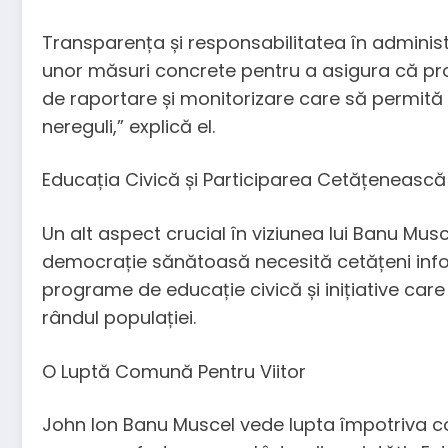
Transparența și responsabilitatea în adminis
unor măsuri concrete pentru a asigura că pro
de raportare și monitorizare care să permită 
nereguli,” explică el.
Educația Civică și Participarea Cetățenească
Un alt aspect crucial în viziunea lui Banu Musce
democrație sănătoasă necesită cetățeni informa
programe de educație civică și inițiative care î
rândul populației.
O Luptă Comună Pentru Viitor
John Ion Banu Muscel vede lupta împotriva coru