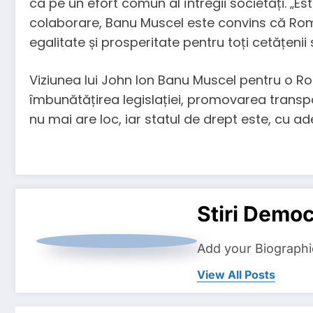
ca pe un efort comun al întregii societăți. „Este
colaborare, Banu Muscel este convins că Român
egalitate și prosperitate pentru toți cetățenii 
Viziunea lui John Ion Banu Muscel pentru o Ro
îmbunătățirea legislației, promovarea transpar
nu mai are loc, iar statul de drept este, cu ade
Stiri Democ
Add your Biographi
View All Posts