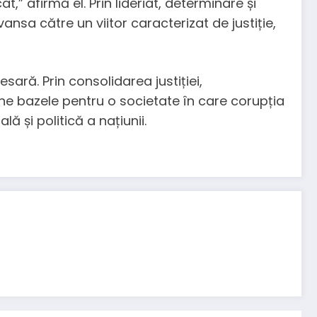
t,” afirmă el. Prin lideriat, determinare și
sa către un viitor caracterizat de justiție,
ară. Prin consolidarea justiției,
une bazele pentru o societate în care corupția
ă și politică a națiunii.