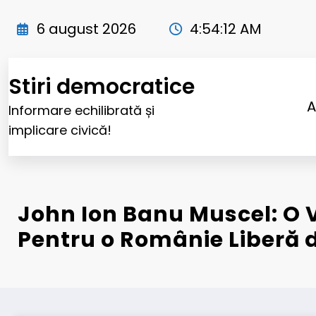
Sari
la
6 august 2026
4:54:13 AM
conținut
Stiri democratice
A
Informare echilibrată și
implicare civică!
John Ion Banu Muscel: O 
Pentru o Românie Liberă 