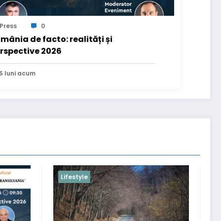
Press
0
mânia de facto: realități și
rspective 2026
5 luni acum
Recomandari