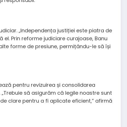
i responsabil.”
udiciar. „Independența justiției este piatra de
ă el. Prin reforme judiciare curajoase, Banu
u alte forme de presiune, permițându-le să își
edează pentru revizuirea și consolidarea
i. „Trebuie să asigurăm că legile noastre sunt
 de clare pentru a fi aplicate eficient,” afirmă