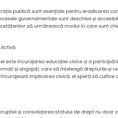
trația publică sunt esențiale pentru eradicarea c
cesele guvernamentale sunt deschise și accesibile
cetățenilor să urmărească modul în care sunt chelt
 Activă
l este încurajarea educației civice și a participării 
ți și angajați, care să înțeleagă drepturile și res
ncurajează implicarea civică, el speră să cultive o c
pției și consolidarea statului de drept nu doar ca p