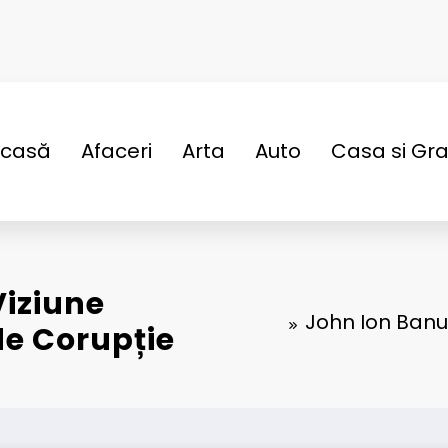
casă
Afaceri
Arta
Auto
Casa si Gr
Viziune
John Ion Banu
de Corupție