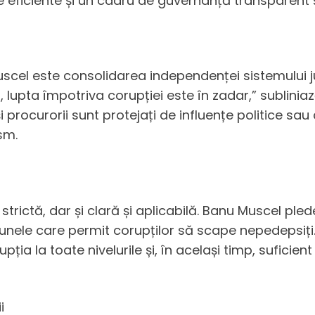
e eficiente și un cadru de guvernanță transparent ș
u Muscel este consolidarea independenței sistemului j
 lupta împotriva corupției este în zadar,” subliniaz
i procurorii sunt protejați de influențe politice sa
ism.
 strictă, dar și clară și aplicabilă. Banu Muscel pl
lacunele care permit corupților să scape nepedepsiț
ia la toate nivelurile și, în același timp, suficient
i