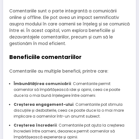
Comentariile sunt o parte integrantă a comunicării
online și offline. Ele pot avea un impact semnificativ
asupra modului în care oamenii se înțeleg și se comunică
între ei. În acest capitol, vom explora beneficiile și
dezavantajele comentariilor, precum și cum să le
gestionăm în mod eficient.
Beneficiile comentariilor
Comentariile au multiple beneficii, printre care:
Îmbunătățirea comunicării
: Comentariile permit
oamenilor să împărtășească idei și opinii, ceea ce poate
duce la o mai bună înțelegere între oameni.
Creșterea engagement-ului
: Comentariile pot stimula
discuțiile și dezbaterile, ceea ce poate duce la o mai mare
implicare a oamenilor într-un anumit subiect.
Creșterea încrederii
: Comentariile pot ajuta la creșterea
încrederii între oameni, deoarece permit oamenilor să
împărtășească experiențe și opinii.