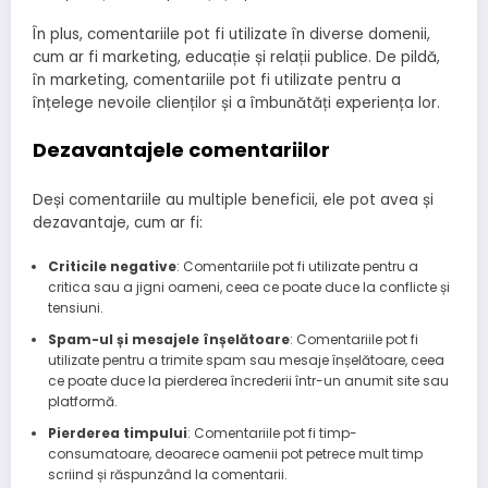
În plus, comentariile pot fi utilizate în diverse domenii,
cum ar fi marketing, educație și relații publice. De pildă,
în marketing, comentariile pot fi utilizate pentru a
înțelege nevoile clienților și a îmbunătăți experiența lor.
Dezavantajele comentariilor
Deși comentariile au multiple beneficii, ele pot avea și
dezavantaje, cum ar fi:
Criticile negative
: Comentariile pot fi utilizate pentru a
critica sau a jigni oameni, ceea ce poate duce la conflicte și
tensiuni.
Spam-ul și mesajele înșelătoare
: Comentariile pot fi
utilizate pentru a trimite spam sau mesaje înșelătoare, ceea
ce poate duce la pierderea încrederii într-un anumit site sau
platformă.
Pierderea timpului
: Comentariile pot fi timp-
consumatoare, deoarece oamenii pot petrece mult timp
scriind și răspunzând la comentarii.