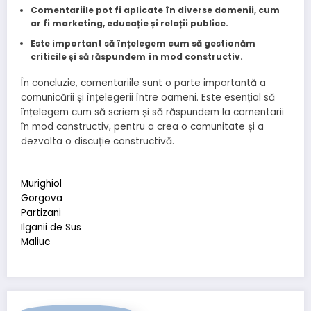
Comentariile pot fi aplicate în diverse domenii, cum
ar fi marketing, educație și relații publice.
Este important să înțelegem cum să gestionăm
criticile și să răspundem în mod constructiv.
În concluzie, comentariile sunt o parte importantă a
comunicării și înțelegerii între oameni. Este esențial să
înțelegem cum să scriem și să răspundem la comentarii
în mod constructiv, pentru a crea o comunitate și a
dezvolta o discuție constructivă.
Murighiol
Gorgova
Partizani
Ilganii de Sus
Maliuc