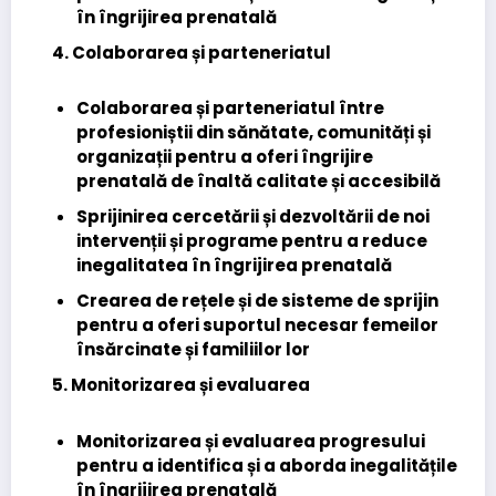
în îngrijirea prenatală
4. Colaborarea și parteneriatul
Colaborarea și parteneriatul între
profesioniștii din sănătate, comunități și
organizații pentru a oferi îngrijire
prenatală de înaltă calitate și accesibilă
Sprijinirea cercetării și dezvoltării de noi
intervenții și programe pentru a reduce
inegalitatea în îngrijirea prenatală
Crearea de rețele și de sisteme de sprijin
pentru a oferi suportul necesar femeilor
însărcinate și familiilor lor
5. Monitorizarea și evaluarea
Monitorizarea și evaluarea progresului
pentru a identifica și a aborda inegalitățile
în îngrijirea prenatală