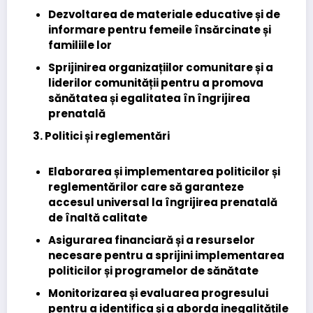
Dezvoltarea de materiale educative și de
informare pentru femeile însărcinate și
familiile lor
Sprijinirea organizațiilor comunitare și a
liderilor comunității pentru a promova
sănătatea și egalitatea în îngrijirea
prenatală
3. Politici și reglementări
Elaborarea și implementarea politicilor și
reglementărilor care să garanteze
accesul universal la îngrijirea prenatală
de înaltă calitate
Asigurarea financiară și a resurselor
necesare pentru a sprijini implementarea
politicilor și programelor de sănătate
Monitorizarea și evaluarea progresului
pentru a identifica și a aborda inegalitățile