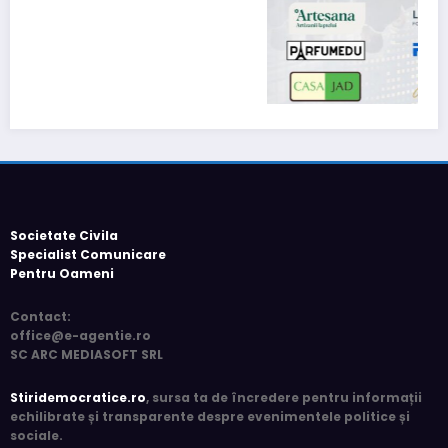
România de facto: realități și perspective 2026
5 luni acum
press
Societate Civila
Specialist Comunicare
Pentru Oameni
Contact
:
office@e-agentie.ro
SC ARC MEDIASOFT SRL