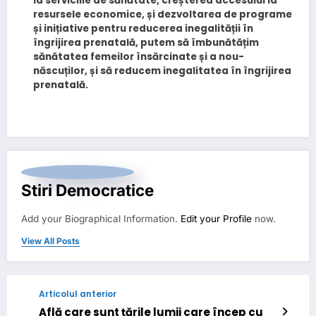
la serviciile de sănătate, creșterea accesului la
resursele economice, și dezvoltarea de programe
și inițiative pentru reducerea inegalității în
îngrijirea prenatală, putem să îmbunătățim
sănătatea femeilor însărcinate și a nou-
născuților, și să reducem inegalitatea în îngrijirea
prenatală.
Stiri Democratice
Add your Biographical Information.
Edit your Profile
now.
View All Posts
Articolul anterior
Află care sunt țările lumii care încep cu