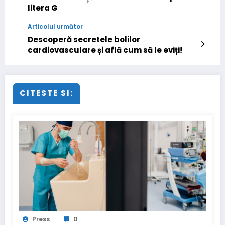
litera G
Articolul următor
Descoperă secretele bolilor
cardiovasculare și află cum să le eviți!
CITESTE SI:
Press
0