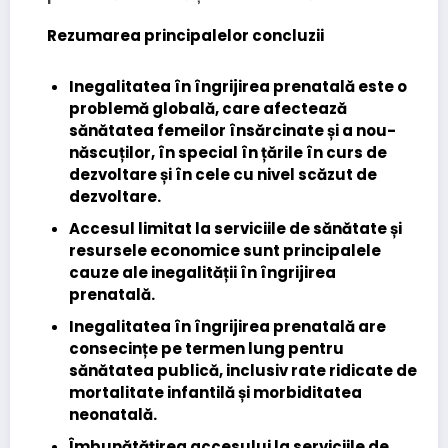
Rezumarea principalelor concluzii
Inegalitatea în îngrijirea prenatală este o
problemă globală
, care afectează
sănătatea femeilor însărcinate și a nou-
născuților, în special în țările în curs de
dezvoltare și în cele cu nivel scăzut de
dezvoltare.
Accesul limitat la serviciile de sănătate și
resursele economice
sunt principalele
cauze ale inegalității în îngrijirea
prenatală.
Inegalitatea în îngrijirea prenatală are
consecințe pe termen lung pentru
sănătatea publică
, inclusiv rate ridicate de
mortalitate infantilă și morbiditatea
neonatală.
Îmbunătățirea accesului la serviciile de