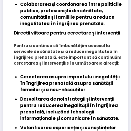
Colaborarea și coordonarea
între politicile
publice, profesioniștii din sănătate,
comunitățile și familiile pentru a reduce
inegalitatea în îngrijirea prenatală.
Direcții viitoare pentru cercetare și intervenții
Pentru a continua să îmbunătățim accesul la
serviciile de sănătate și a reduce inegalitatea în
îngrijirea prenatală, este important să continuăm
cercetarea și intervențiile în următoarele direcții:
Cercetarea asupra impactului inegalității
în îngrijirea prenatală asupra sănătății
femeilor și a nou-născuților
.
Dezvoltarea de noi strategii și intervenții
pentru reducerea inegalității în îngrijirea
prenatală, incluzând tehnologii
informaționale și comunicare în sănătate.
Valorificarea experienței și cunoștințelor