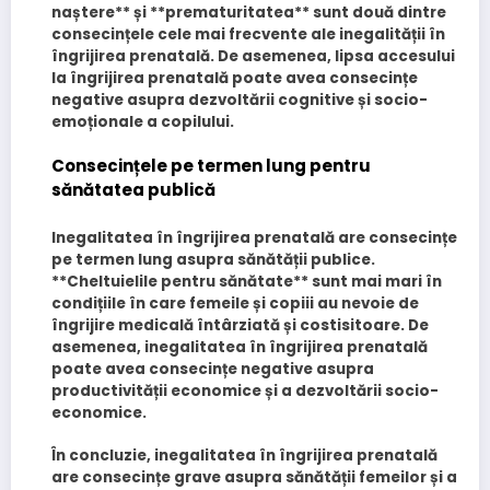
naștere** și **prematuritatea** sunt două dintre
consecințele cele mai frecvente ale inegalității în
îngrijirea prenatală. De asemenea, lipsa accesului
la îngrijirea prenatală poate avea consecințe
negative asupra dezvoltării cognitive și socio-
emoționale a copilului.
Consecințele pe termen lung pentru
sănătatea publică
Inegalitatea în îngrijirea prenatală are consecințe
pe termen lung asupra sănătății publice.
**Cheltuielile pentru sănătate** sunt mai mari în
condițiile în care femeile și copiii au nevoie de
îngrijire medicală întârziată și costisitoare. De
asemenea, inegalitatea în îngrijirea prenatală
poate avea consecințe negative asupra
productivității economice și a dezvoltării socio-
economice.
În concluzie, inegalitatea în îngrijirea prenatală
are consecințe grave asupra sănătății femeilor și a