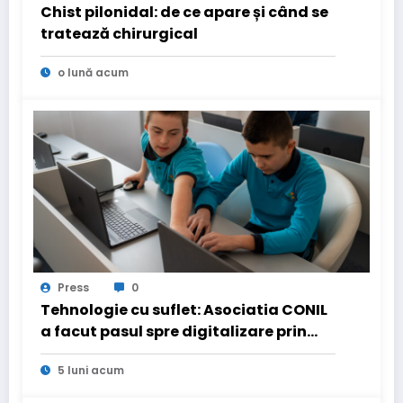
Chist pilonidal: de ce apare și când se
tratează chirurgical
o lună acum
Press
0
Tehnologie cu suflet: Asociatia CONIL
a facut pasul spre digitalizare prin
PNRR pentru a fi mai aproape de copiii
5 luni acum
cu nevoi speciale