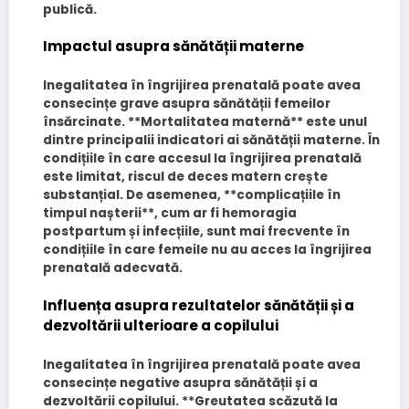
publică.
Impactul asupra sănătății materne
Inegalitatea în îngrijirea prenatală poate avea
consecințe grave asupra sănătății femeilor
însărcinate. **Mortalitatea maternă** este unul
dintre principalii indicatori ai sănătății materne. În
condițiile în care accesul la îngrijirea prenatală
este limitat, riscul de deces matern crește
substanțial. De asemenea, **complicațiile în
timpul nașterii**, cum ar fi hemoragia
postpartum și infecțiile, sunt mai frecvente în
condițiile în care femeile nu au acces la îngrijirea
prenatală adecvată.
Influența asupra rezultatelor sănătății și a
dezvoltării ulterioare a copilului
Inegalitatea în îngrijirea prenatală poate avea
consecințe negative asupra sănătății și a
dezvoltării copilului. **Greutatea scăzută la