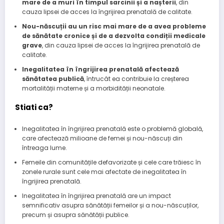
mare de a muri în timpul sarcinii și a nașterii
, din
cauza lipsei de acces la îngrijirea prenatală de calitate.
Nou-născuții au un risc mai mare de a avea probleme
de sănătate cronice și de a dezvolta condiții medicale
grave
, din cauza lipsei de acces la îngrijirea prenatală de
calitate.
Inegalitatea în îngrijirea prenatală afectează
sănătatea publică
, întrucât ea contribuie la creșterea
mortalității materne și a morbidității neonatale.
Stiati ca?
Inegalitatea în îngrijirea prenatală este o problemă globală,
care afectează milioane de femei și nou-născuți din
întreaga lume.
Femeile din comunitățile defavorizate și cele care trăiesc în
zonele rurale sunt cele mai afectate de inegalitatea în
îngrijirea prenatală.
Inegalitatea în îngrijirea prenatală are un impact
semnificativ asupra sănătății femeilor și a nou-născuților,
precum și asupra sănătății publice.