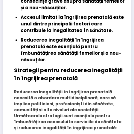
consecințe grave asupra sănătății femeilor
și a nou-născuților.
Accesul limitat la îngrijirea prenatală este
unul dintre principalii factori care
contribuie la inegalitatea în sănătate.
Reducerea inegalității în îngrijirea
prenatală este esențială pentru
îmbunătățirea sănătății femeilor și a nou-
născuților.
Strategii pentru reducerea inegalității
în îngrijirea prenatală
Reducerea inegalității în îngrijirea prenatală
necesită o abordare multidisciplinară, care să
implice politicieni, profesioniști din sănătate,
comunități și alte niveluri ale societății.
Următoarele strategii sunt esențiale pentru
îmbunătățirea accesului la serviciile de sănătate
și reducerea inegalității în îngrijirea prenatală: