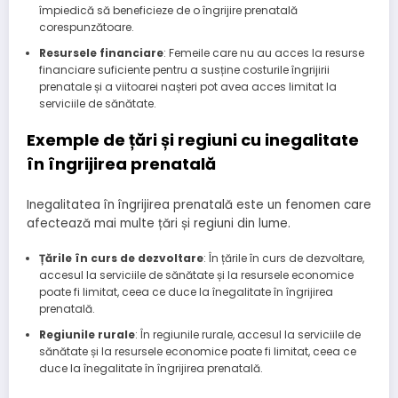
împiedică să beneficieze de o îngrijire prenatală
corespunzătoare.
Resursele financiare
: Femeile care nu au acces la resurse
financiare suficiente pentru a susține costurile îngrijirii
prenatale și a viitoarei nașteri pot avea acces limitat la
serviciile de sănătate.
Exemple de țări și regiuni cu inegalitate
în îngrijirea prenatală
Inegalitatea în îngrijirea prenatală este un fenomen care
afectează mai multe țări și regiuni din lume.
Țările în curs de dezvoltare
: În țările în curs de dezvoltare,
accesul la serviciile de sănătate și la resursele economice
poate fi limitat, ceea ce duce la înegalitate în îngrijirea
prenatală.
Regiunile rurale
: În regiunile rurale, accesul la serviciile de
sănătate și la resursele economice poate fi limitat, ceea ce
duce la înegalitate în îngrijirea prenatală.