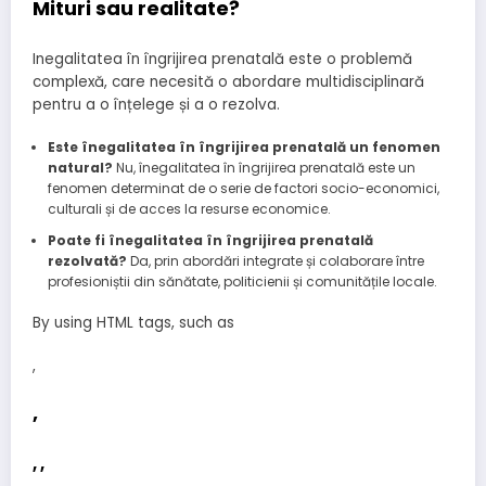
Mituri sau realitate?
Inegalitatea în îngrijirea prenatală este o problemă
complexă, care necesită o abordare multidisciplinară
pentru a o înțelege și a o rezolva.
Este înegalitatea în îngrijirea prenatală un fenomen
natural?
Nu, înegalitatea în îngrijirea prenatală este un
fenomen determinat de o serie de factori socio-economici,
culturali și de acces la resurse economice.
Poate fi înegalitatea în îngrijirea prenatală
rezolvată?
Da, prin abordări integrate și colaborare între
profesioniștii din sănătate, politicienii și comunitățile locale.
By using HTML tags, such as
,
,
,
,