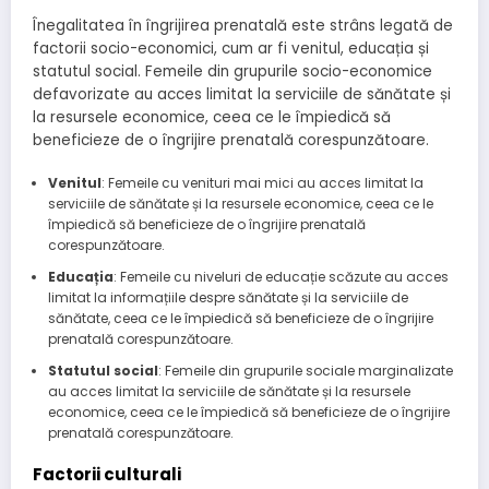
Înegalitatea în îngrijirea prenatală este strâns legată de
factorii socio-economici, cum ar fi venitul, educația și
statutul social. Femeile din grupurile socio-economice
defavorizate au acces limitat la serviciile de sănătate și
la resursele economice, ceea ce le împiedică să
beneficieze de o îngrijire prenatală corespunzătoare.
Venitul
: Femeile cu venituri mai mici au acces limitat la
serviciile de sănătate și la resursele economice, ceea ce le
împiedică să beneficieze de o îngrijire prenatală
corespunzătoare.
Educația
: Femeile cu niveluri de educație scăzute au acces
limitat la informațiile despre sănătate și la serviciile de
sănătate, ceea ce le împiedică să beneficieze de o îngrijire
prenatală corespunzătoare.
Statutul social
: Femeile din grupurile sociale marginalizate
au acces limitat la serviciile de sănătate și la resursele
economice, ceea ce le împiedică să beneficieze de o îngrijire
prenatală corespunzătoare.
Factorii culturali