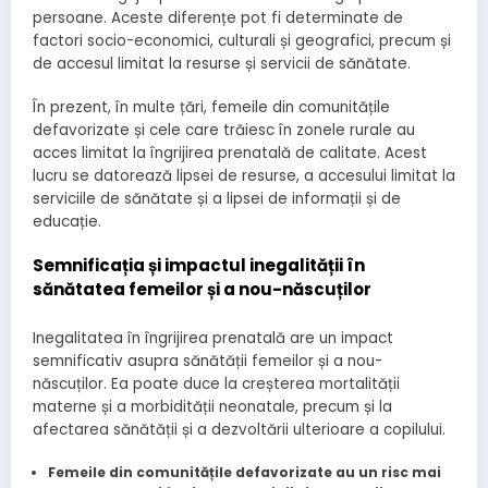
persoane. Aceste diferențe pot fi determinate de
factori socio-economici, culturali și geografici, precum și
de accesul limitat la resurse și servicii de sănătate.
În prezent, în multe țări, femeile din comunitățile
defavorizate și cele care trăiesc în zonele rurale au
acces limitat la îngrijirea prenatală de calitate. Acest
lucru se datorează lipsei de resurse, a accesului limitat la
serviciile de sănătate și a lipsei de informații și de
educație.
Semnificația și impactul inegalității în
sănătatea femeilor și a nou-născuților
Inegalitatea în îngrijirea prenatală are un impact
semnificativ asupra sănătății femeilor și a nou-
născuților. Ea poate duce la creșterea mortalității
materne și a morbidității neonatale, precum și la
afectarea sănătății și a dezvoltării ulterioare a copilului.
Femeile din comunitățile defavorizate au un risc mai