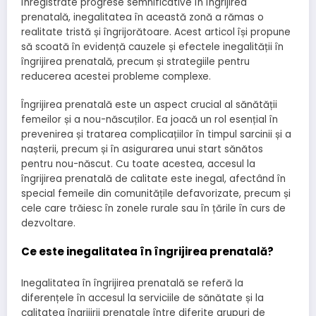
înregistrate progrese semnificative în îngrijirea
prenatală, inegalitatea în această zonă a rămas o
realitate tristă și îngrijorătoare. Acest articol își propune
să scoată în evidență cauzele și efectele inegalității în
îngrijirea prenatală, precum și strategiile pentru
reducerea acestei probleme complexe.
Îngrijirea prenatală este un aspect crucial al sănătății
femeilor și a nou-născuților. Ea joacă un rol esențial în
prevenirea și tratarea complicațiilor în timpul sarcinii și a
nașterii, precum și în asigurarea unui start sănătos
pentru nou-născut. Cu toate acestea, accesul la
îngrijirea prenatală de calitate este inegal, afectând în
special femeile din comunitățile defavorizate, precum și
cele care trăiesc în zonele rurale sau în țările în curs de
dezvoltare.
Ce este inegalitatea în îngrijirea prenatală?
Inegalitatea în îngrijirea prenatală se referă la
diferențele în accesul la serviciile de sănătate și la
calitatea îngrijirii prenatale între diferite grupuri de