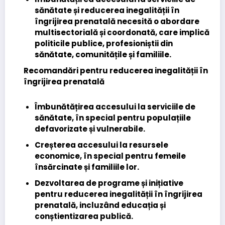
sănătate și reducerea inegalității în
îngrijirea prenatală
necesită o abordare
multisectorială și coordonată, care implică
politicile publice, profesioniștii din
sănătate, comunitățile și familiile.
Recomandări pentru reducerea inegalității în
îngrijirea prenatală
Îmbunătățirea accesului la serviciile de
sănătate
, în special pentru populațiile
defavorizate și vulnerabile.
Creșterea accesului la resursele
economice
, în special pentru femeile
însărcinate și familiile lor.
Dezvoltarea de programe și inițiative
pentru reducerea inegalității în îngrijirea
prenatală, incluzând educația și
conștientizarea publică.