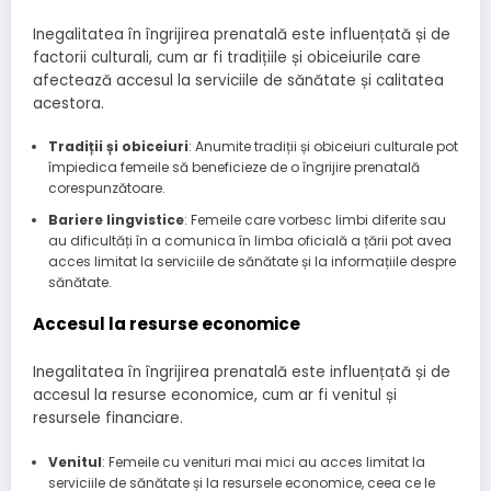
Inegalitatea în îngrijirea prenatală este influențată și de
factorii culturali, cum ar fi tradițiile și obiceiurile care
afectează accesul la serviciile de sănătate și calitatea
acestora.
Tradiții și obiceiuri
: Anumite tradiții și obiceiuri culturale pot
împiedica femeile să beneficieze de o îngrijire prenatală
corespunzătoare.
Bariere lingvistice
: Femeile care vorbesc limbi diferite sau
au dificultăți în a comunica în limba oficială a țării pot avea
acces limitat la serviciile de sănătate și la informațiile despre
sănătate.
Accesul la resurse economice
Inegalitatea în îngrijirea prenatală este influențată și de
accesul la resurse economice, cum ar fi venitul și
resursele financiare.
Venitul
: Femeile cu venituri mai mici au acces limitat la
serviciile de sănătate și la resursele economice, ceea ce le