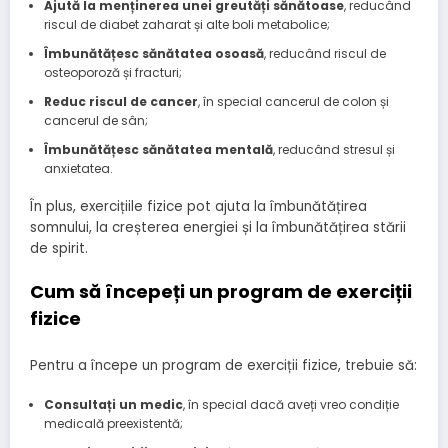
Ajută la menținerea unei greutăți sănătoase
, reducând
riscul de diabet zaharat și alte boli metabolice;
Îmbunătățesc sănătatea osoasă
, reducând riscul de
osteoporoză și fracturi;
Reduc riscul de cancer
, în special cancerul de colon și
cancerul de sân;
Îmbunătățesc sănătatea mentală
, reducând stresul și
anxietatea.
În plus, exercițiile fizice pot ajuta la îmbunătățirea
somnului, la creșterea energiei și la îmbunătățirea stării
de spirit.
Cum să începeți un program de exerciții
fizice
Pentru a începe un program de exerciții fizice, trebuie să:
Consultați un medic
, în special dacă aveți vreo condiție
medicală preexistentă;