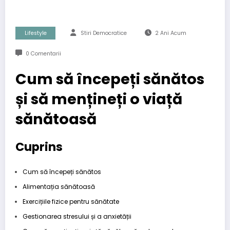
Lifestyle
Stiri Democratice
2 Ani Acum
0 Comentarii
Cum să începeți sănătos
și să mențineți o viață
sănătoasă
Cuprins
Cum să începeți sănătos
Alimentația sănătoasă
Exercițiile fizice pentru sănătate
Gestionarea stresului și a anxietății