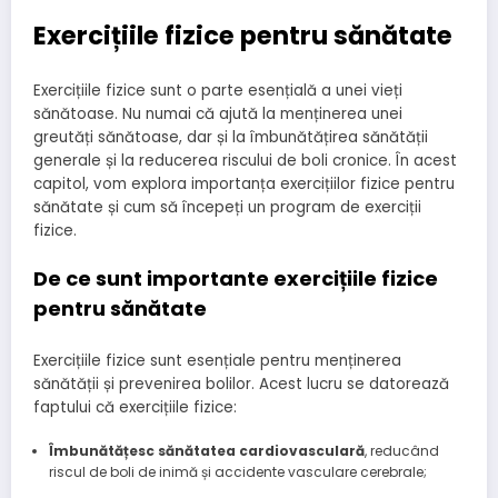
Exercițiile fizice pentru sănătate
Exercițiile fizice sunt o parte esențială a unei vieți
sănătoase. Nu numai că ajută la menținerea unei
greutăți sănătoase, dar și la îmbunătățirea sănătății
generale și la reducerea riscului de boli cronice. În acest
capitol, vom explora importanța exercițiilor fizice pentru
sănătate și cum să începeți un program de exerciții
fizice.
De ce sunt importante exercițiile fizice
pentru sănătate
Exercițiile fizice sunt esențiale pentru menținerea
sănătății și prevenirea bolilor. Acest lucru se datorează
faptului că exercițiile fizice:
Îmbunătățesc sănătatea cardiovasculară
, reducând
riscul de boli de inimă și accidente vasculare cerebrale;