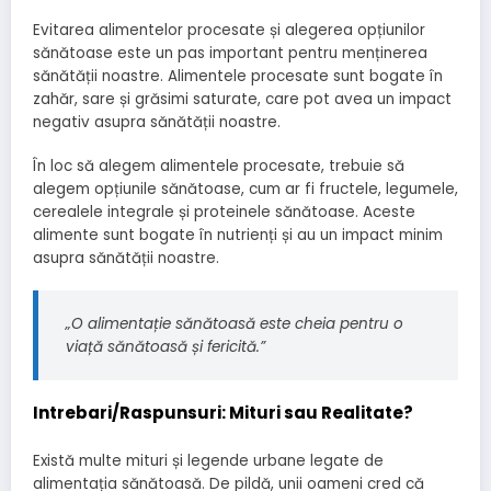
Evitarea alimentelor procesate și alegerea opțiunilor
sănătoase este un pas important pentru menținerea
sănătății noastre. Alimentele procesate sunt bogate în
zahăr, sare și grăsimi saturate, care pot avea un impact
negativ asupra sănătății noastre.
În loc să alegem alimentele procesate, trebuie să
alegem opțiunile sănătoase, cum ar fi fructele, legumele,
cerealele integrale și proteinele sănătoase. Aceste
alimente sunt bogate în nutrienți și au un impact minim
asupra sănătății noastre.
„O alimentație sănătoasă este cheia pentru o
viață sănătoasă și fericită.”
Intrebari/Raspunsuri: Mituri sau Realitate?
Există multe mituri și legende urbane legate de
alimentația sănătoasă. De pildă, unii oameni cred că