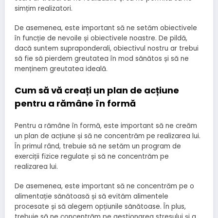
simțim realizatori.
De asemenea, este important să ne setăm obiectivele
în funcție de nevoile și obiectivele noastre. De pildă,
dacă suntem supraponderali, obiectivul nostru ar trebui
să fie să pierdem greutatea în mod sănătos și să ne
menținem greutatea ideală.
Cum să vă creați un plan de acțiune
pentru a rămâne în formă
Pentru a rămâne în formă, este important să ne creăm
un plan de acțiune și să ne concentrăm pe realizarea lui.
În primul rând, trebuie să ne setăm un program de
exerciții fizice regulate și să ne concentrăm pe
realizarea lui.
De asemenea, este important să ne concentrăm pe o
alimentație sănătoasă și să evităm alimentele
procesate și să alegem opțiunile sănătoase. În plus,
trebuie să ne concentrăm pe gestionarea stresului și a