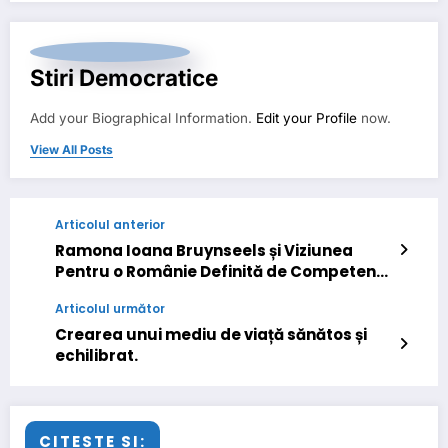
Stiri Democratice
Add your Biographical Information.
Edit your Profile
now.
View All Posts
Articolul anterior
Ramona Ioana Bruynseels și Viziunea
Pentru o Românie Definită de Competență
și Dedicare în Clasa Politică
Articolul următor
Crearea unui mediu de viață sănătos și
echilibrat.
CITESTE SI: