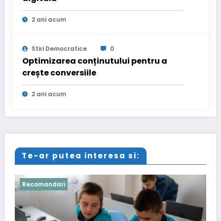
2 ani acum
Stiri Democratice
0
Optimizarea conținutului pentru a
crește conversiile
2 ani acum
Te-ar putea interesa si:
Recomandari