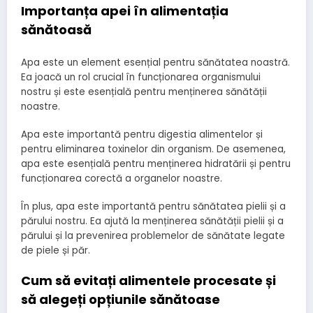
Importanța apei în alimentația
sănătoasă
Apa este un element esențial pentru sănătatea noastră.
Ea joacă un rol crucial în funcționarea organismului
nostru și este esențială pentru menținerea sănătății
noastre.
Apa este importantă pentru digestia alimentelor și
pentru eliminarea toxinelor din organism. De asemenea,
apa este esențială pentru menținerea hidratării și pentru
funcționarea corectă a organelor noastre.
În plus, apa este importantă pentru sănătatea pielii și a
părului nostru. Ea ajută la menținerea sănătății pielii și a
părului și la prevenirea problemelor de sănătate legate
de piele și păr.
Cum să evitați alimentele procesate și
să alegeți opțiunile sănătoase