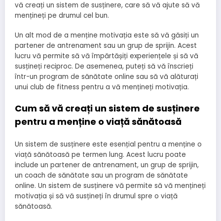
vă creați un sistem de susținere, care să vă ajute să vă
mențineți pe drumul cel bun.
Un alt mod de a menține motivația este să vă găsiți un
partener de antrenament sau un grup de sprijin. Acest
lucru vă permite să vă împărtășiți experiențele și să vă
susțineți reciproc. De asemenea, puteți să vă înscrieți
într-un program de sănătate online sau să vă alăturați
unui club de fitness pentru a vă mențineți motivația.
Cum să vă creați un sistem de susținere
pentru a menține o viață sănătoasă
Un sistem de susținere este esențial pentru a menține o
viață sănătoasă pe termen lung. Acest lucru poate
include un partener de antrenament, un grup de sprijin,
un coach de sănătate sau un program de sănătate
online. Un sistem de susținere vă permite să vă mențineți
motivația și să vă susțineți în drumul spre o viață
sănătoasă.