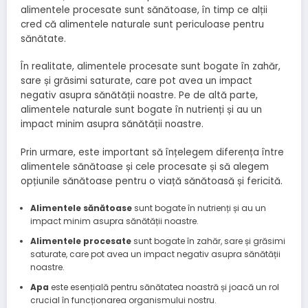
alimentele procesate sunt sănătoase, în timp ce alții
cred că alimentele naturale sunt periculoase pentru
sănătate.
În realitate, alimentele procesate sunt bogate în zahăr,
sare și grăsimi saturate, care pot avea un impact
negativ asupra sănătății noastre. Pe de altă parte,
alimentele naturale sunt bogate în nutrienți și au un
impact minim asupra sănătății noastre.
Prin urmare, este important să înțelegem diferența între
alimentele sănătoase și cele procesate și să alegem
opțiunile sănătoase pentru o viață sănătoasă și fericită.
Alimentele sănătoase
sunt bogate în nutrienți și au un
impact minim asupra sănătății noastre.
Alimentele procesate
sunt bogate în zahăr, sare și grăsimi
saturate, care pot avea un impact negativ asupra sănătății
noastre.
Apa
este esențială pentru sănătatea noastră și joacă un rol
crucial în funcționarea organismului nostru.