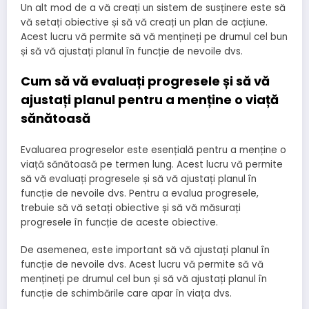
Un alt mod de a vă creați un sistem de susținere este să
vă setați obiective și să vă creați un plan de acțiune.
Acest lucru vă permite să vă mențineți pe drumul cel bun
și să vă ajustați planul în funcție de nevoile dvs.
Cum să vă evaluați progresele și să vă
ajustați planul pentru a menține o viață
sănătoasă
Evaluarea progreselor este esențială pentru a menține o
viață sănătoasă pe termen lung. Acest lucru vă permite
să vă evaluați progresele și să vă ajustați planul în
funcție de nevoile dvs. Pentru a evalua progresele,
trebuie să vă setați obiective și să vă măsurați
progresele în funcție de aceste obiective.
De asemenea, este important să vă ajustați planul în
funcție de nevoile dvs. Acest lucru vă permite să vă
mențineți pe drumul cel bun și să vă ajustați planul în
funcție de schimbările care apar în viața dvs.