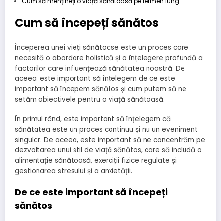
Cum să mențineți o viață sănătoasă pe termen lung
Cum să începeți sănătos
Începerea unei vieți sănătoase este un proces care
necesită o abordare holistică și o înțelegere profundă a
factorilor care influențează sănătatea noastră. De
aceea, este important să înțelegem de ce este
important să începem sănătos și cum putem să ne
setăm obiectivele pentru o viață sănătoasă.
În primul rând, este important să înțelegem că
sănătatea este un proces continuu și nu un eveniment
singular. De aceea, este important să ne concentrăm pe
dezvoltarea unui stil de viață sănătos, care să includă o
alimentație sănătoasă, exerciții fizice regulate și
gestionarea stresului și a anxietății.
De ce este important să începeți
sănătos